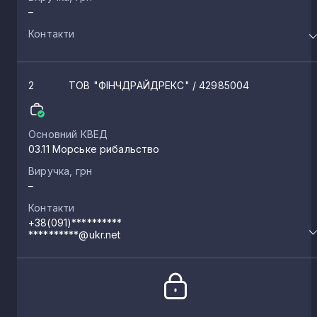
–
Контакти
2
ТОВ "ФІНЧДРАЙДРЕКС"
/ 42985004
Основний КВЕД
03.11 Морське рибальство
Виручка, грн
–
Контакти
+38(091)**********
**********@ukr.net