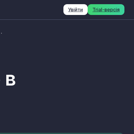
Увійти
Trial-версія
 в