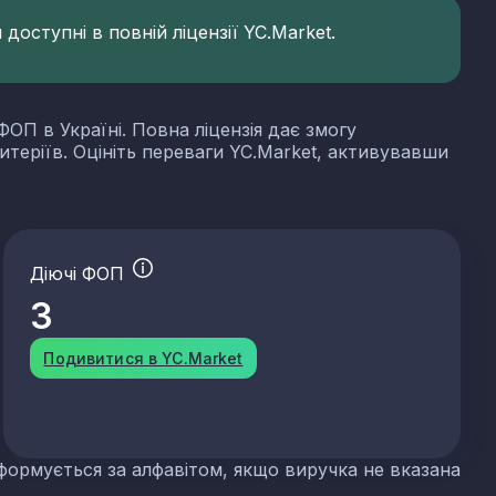
доступні в повній ліцензії YC.Market.
ФОП в Україні. Повна ліцензія дає змогу
итеріїв. Оцініть переваги YC.Market, активувавши
Діючі ФОП
3
Подивитися в YC.Market
формується за алфавітом, якщо виручка не вказана