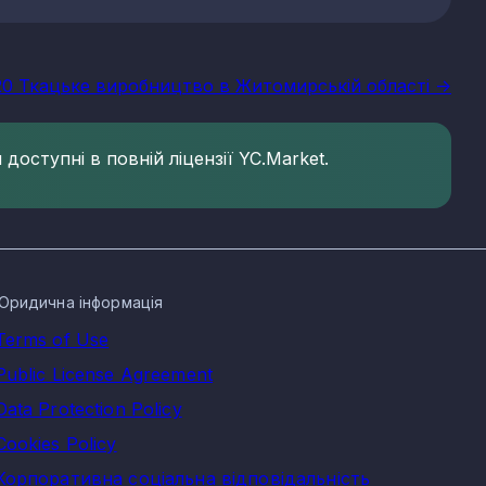
20 Ткацьке виробництво в Житомирській області ->
доступні в повній ліцензії YC.Market.
Юридична інформація
Terms of Use
Public License Agreement
Data Protection Policy
Cookies Policy
Корпоративна соціальна відповідальність