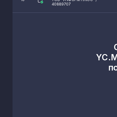
40889707
YC.M
п