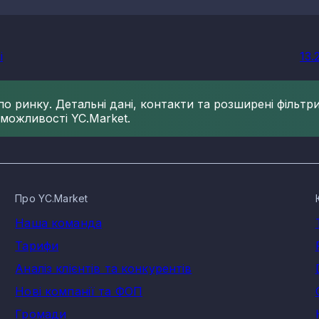
і
13.
 ринку. Детальні дані, контакти та розширені фільтри 
 можливості YC.Market.
Про YC.Market
Наша команда
Тарифи
Аналіз клієнтів та конкурентів
Нові компанії та ФОП
Громади