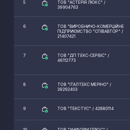
5
ТОВ "АСТЕРІЯ ЛЮКС"
/
39904763
6
ТОВ "ВИРОБНИЧО-КОМЕРЦІЙНЕ
ПІДПРИЄМСТВО "СПІВАВТОР"
/
21407421
7
ТОВ "ДП ТЕКС-СЕРВІС"
/
46112773
8
ТОВ "ІТАЛТЕКС МЕРІНО"
/
39262403
9
ТОВ "ТЕКСТУС"
/ 42880114
10
ТОВ "УНІФОРМ ПЛЮС"
/