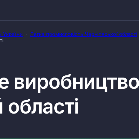
ь України
Легка промисловість Чернігівської області
ті
ке виробництво
й області