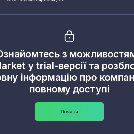
Ознайомтесь з можливостя
arket у trial-версії та розбл
овну інформацію про компані
повному доступі
Почати