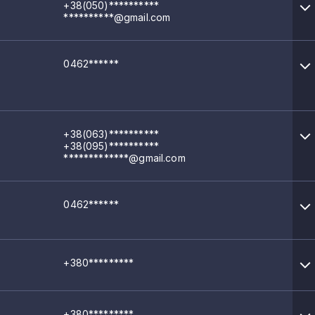
+38(050)**********
**********@gmail.com
0462******
+38(063)**********
+38(095)**********
*************@gmail.com
0462******
+380*********
+380*********