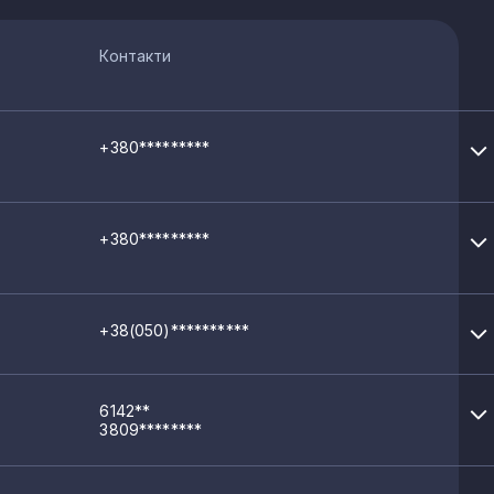
Контакти
+380*********
+380*********
+38(050)**********
6142**
3809********