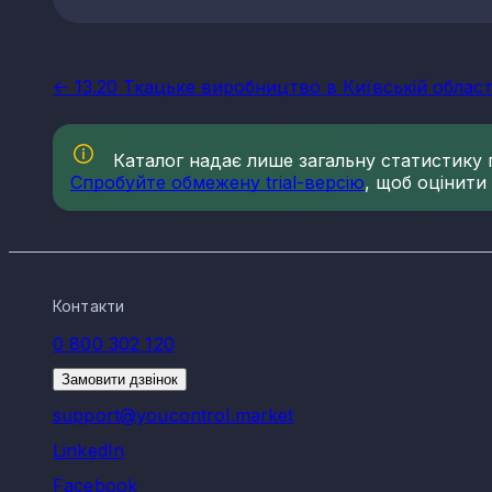
<- 13.20 Ткацьке виробництво в Київській област
Каталог надає лише загальну статистику по
Спробуйте обмежену trial-версію
, щоб оцінити
Контакти
0 800 302 120
Замовити дзвінок
support@youcontrol.market
LinkedIn
Facebook