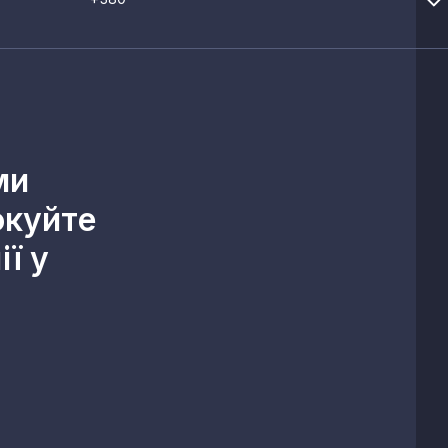
ми
окуйте
ї у