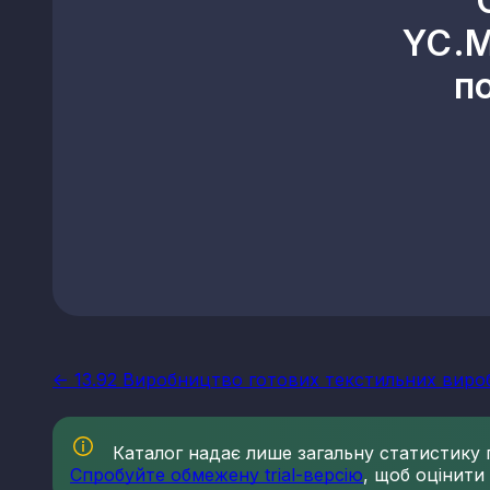
YC.M
п
<- 13.92 Виробництво готових текстильних вироб
Каталог надає лише загальну статистику по
Спробуйте обмежену trial-версію
, щоб оцінити