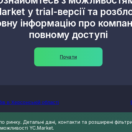
Ознайомтесь з можливостя
arket у trial-версії та розбл
овну інформацію про компані
повному доступі
Почати
ів в Херсонській області
 ринку. Детальні дані, контакти та розширені фільтри 
 можливості YC.Market.