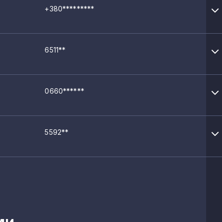
+380*********
6511**
0660******
5592**