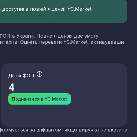
доступні в повній ліцензії YC.Market.
ФОП в Україні. Повна ліцензія дає змогу
итеріїв. Оцініть переваги YC.Market, активувавши
Діючі ФОП
4
Подивитися в YC.Market
формується за алфавітом, якщо виручка не вказана