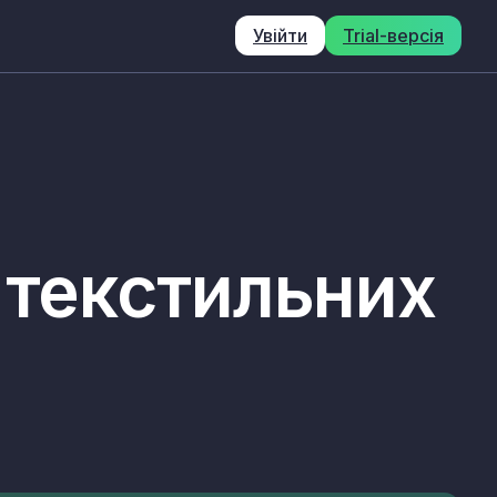
Увійти
Trial-версія
 текстильних