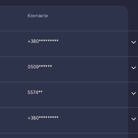
Контакти
+380*********
0509******
5574**
+380*********