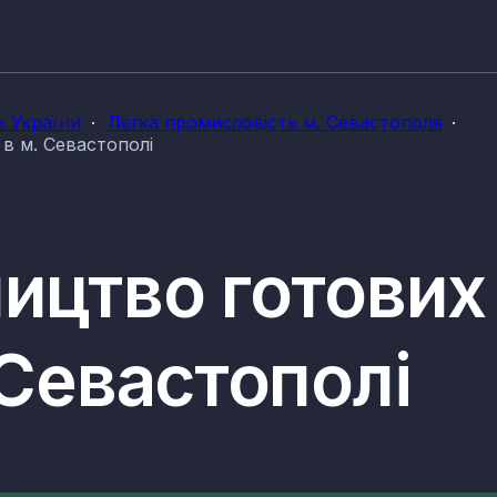
ь України
Легка промисловість м. Севастополя
в м. Севастополі
ництво готових
 Севастополі