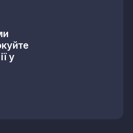
ми
окуйте
ї у