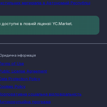
кстильних матеріалів в Автономній Республіці
доступні в повній ліцензії YC.Market.
Юридична інформація
Terms of Use
Public License Agreement
Data Protection Policy
Cookies Policy
Корпоративна соціальна відповідальність
Антикорупційна програма