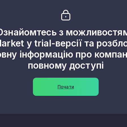
Ознайомтесь з можливостя
arket у trial-версії та розбл
овну інформацію про компані
повному доступі
Почати