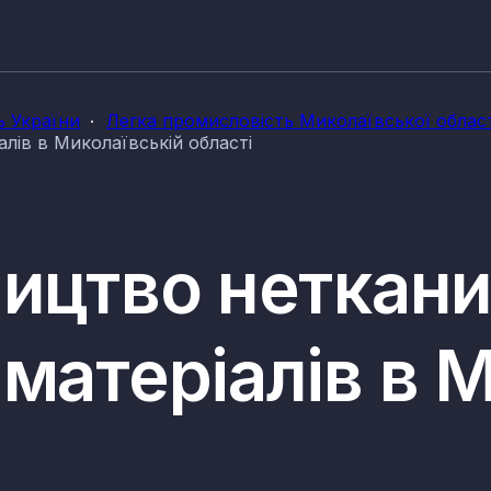
ь України
Легка промисловість Миколаївської област
лів в Миколаївській області
ництво неткан
матеріалів в 