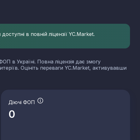
доступні в повній ліцензії YC.Market.
ФОП в Україні. Повна ліцензія дає змогу
итеріїв. Оцініть переваги YC.Market, активувавши
Діючі ФОП
0