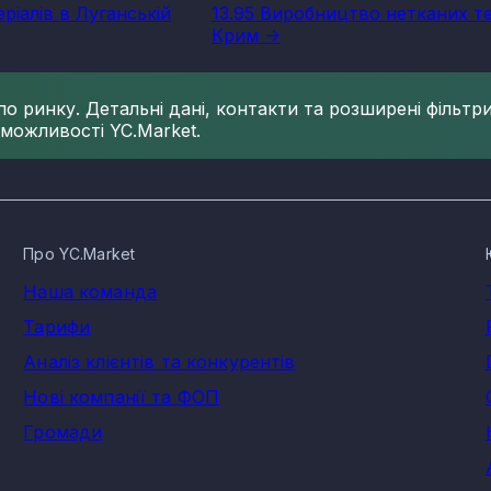
ріалів в Луганській
13.95 Виробництво нетканих те
Крим ->
 ринку. Детальні дані, контакти та розширені фільтри 
 можливості YC.Market.
Про YC.Market
Наша команда
Тарифи
Аналіз клієнтів та конкурентів
Нові компанії та ФОП
Громади