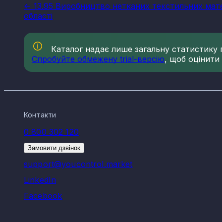
<- 13.95 Виробництво нетканих текстильних мате
області
Каталог надає лише загальну статистику по
Спробуйте обмежену trial-версію
, щоб оцінити
Контакти
0 800 302 120
Замовити дзвінок
support@youcontrol.market
LinkedIn
Facebook