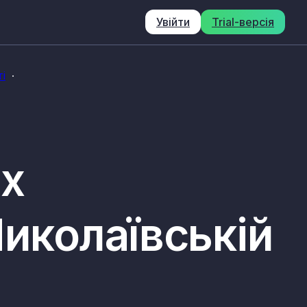
Увійти
Trial-версія
і
их
Миколаївській