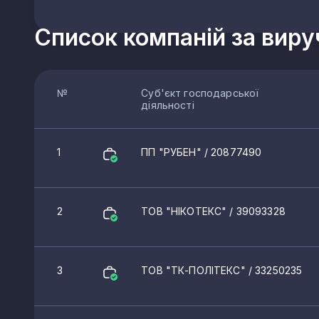
Список компаній за вир
№
Суб'єкт господарської
діяльності
1
ПП "РУБЕН"
/ 20877490
2
ТОВ "НІКОТЕКС"
/ 39093328
3
ТОВ "ТК-ПОЛІТЕКС"
/ 33250235