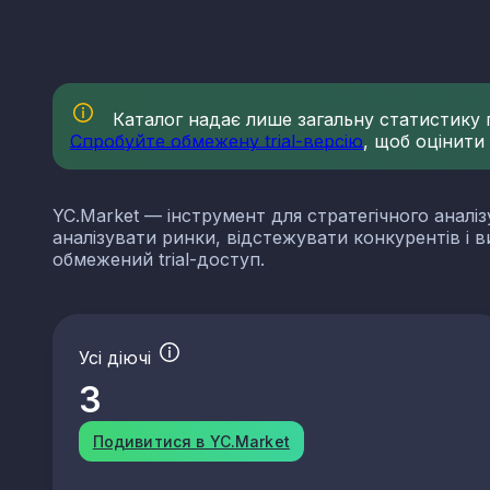
Каталог надає лише загальну статистику по
Спробуйте обмежену trial-версію
, щоб оцінити
YC.Market — інструмент для стратегічного аналіз
аналізувати ринки, відстежувати конкурентів і 
обмежений trial-доступ.
Усі діючі
3
Подивитися в YC.Market