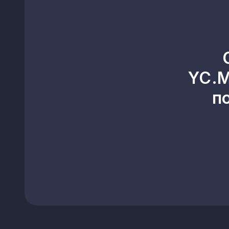
YC.M
п