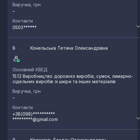
Виручка, грн
–
Контакти
0503******
8
Конельська Тетяна Олександрівна
Основний КВЕД
15.12 Виробництво дорожніх виробів, сумок, лимарно-
сідельних виробів зі шкіри та інших матеріалів
Виручка, грн
–
Контакти
+38(098)**********
*********@gmail.com
9
Крохмаль Богдан Олександрович