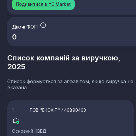
Подивитися в YC.Market
Діючі ФОП
0
Список компаній за виручкою,
2025
Список формується за алфавітом, якщо виручка не
вказана
1
ТОВ "ЕКОХІТ"
/ 40890403
Основний КВЕД