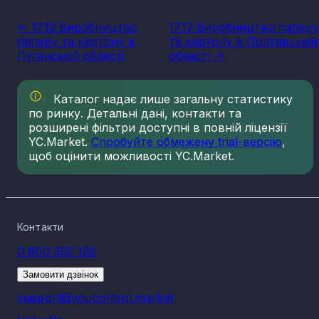
<- 17.12 Виробництво
17.12 Виробництво папер
паперу та картону в
та картону в Полтавській
Луганській області
області ->
Каталог надає лише загальну статистику
по ринку. Детальні дані, контакти та
розширені фільтри доступні в повній ліцензії
YC.Market.
Спробуйте обмежену trial-версію
,
щоб оцінити можливості YC.Market.
Контакти
0 800 302 120
Замовити дзвінок
support@youcontrol.market