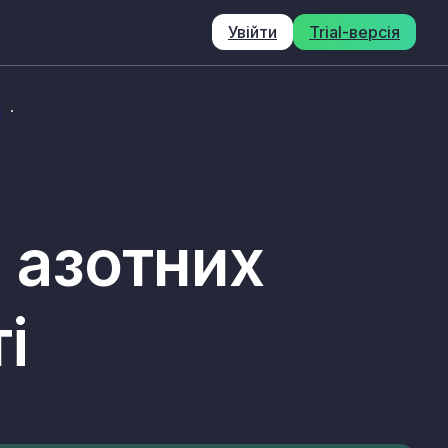
Увійти
Trial-версія
і
і азотних
і