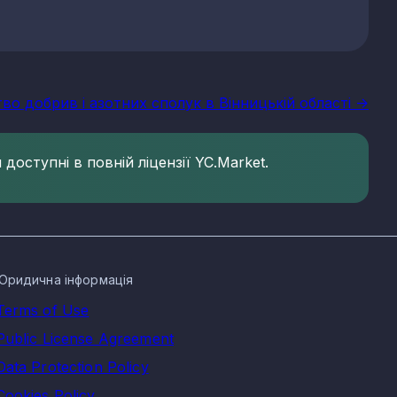
во добрив і азотних сполук в Вінницькій області ->
доступні в повній ліцензії YC.Market.
Юридична інформація
Terms of Use
Public License Agreement
Data Protection Policy
Cookies Policy