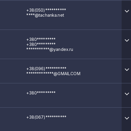
+38(050)**********
****@tachanka.net
+380*********
+380*********
***********@yandex.ru
+38(096)**********
*************@GMAIL.COM
+380*********
+38(067)**********