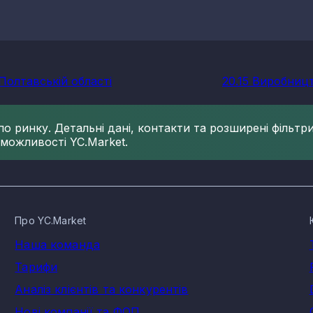
Полтавській області
20.15 Виробницт
 ринку. Детальні дані, контакти та розширені фільтри 
 можливості YC.Market.
Про YC.Market
Наша команда
Тарифи
Аналіз клієнтів та конкурентів
Нові компанії та ФОП