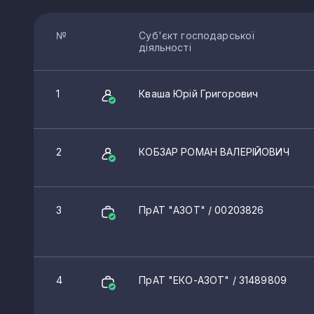
№
Суб'єкт господарської
діяльності
1
Кваша Юрій Григорович
2
КОБЗАР РОМАН ВАЛЕРІЙОВИЧ
3
ПрАТ "АЗОТ"
/ 00203826
4
ПрАТ "ЕКО-АЗОТ"
/ 31489809