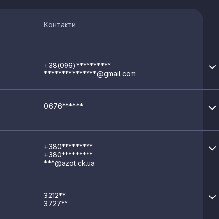
Контакти
+38(096)**********
***************@gmail.com
0676******
+380*********
+380*********
***@azot.ck.ua
3212**
3727**