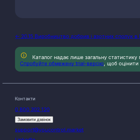
<- 20.15 Виробництво добрив і азотних сполук в 
Каталог надає лише загальну статистику по
Спробуйте обмежену trial-версію
, щоб оцінити
Контакти
0 800 302 120
Замовити дзвінок
support@youcontrol.market
LinkedIn