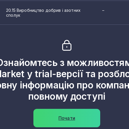
20.15 Виробництво добрив і азотних
–
сполук
Ознайомтесь з можливостя
arket у trial-версії та розбл
овну інформацію про компані
повному доступі
Почати