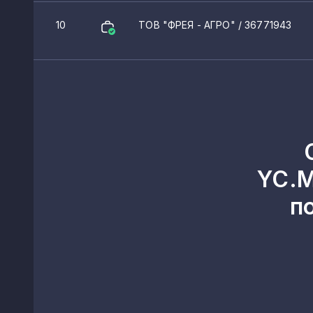
10
ТОВ "ФРЕЯ - АГРО"
/ 36771943
YC.M
п