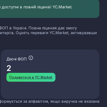
доступні в повній ліцензії YC.Market.
ФОП в Україні. Повна ліцензія дає змогу
итеріїв. Оцініть переваги YC.Market, активувавши
Діючі ФОП
2
Подивитися в YC.Market
формується за алфавітом, якщо виручка не вказана