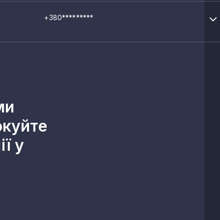
+380*********
ми
окуйте
ї у