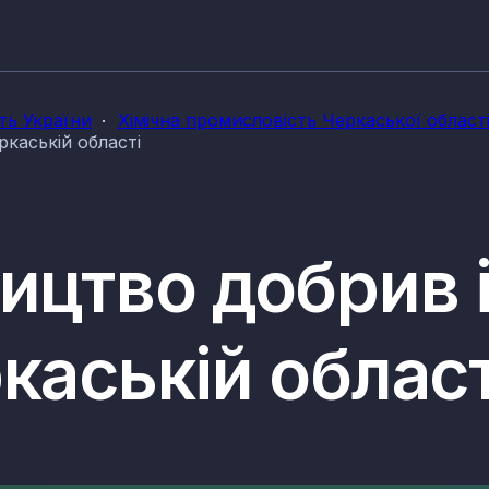
ть України
Хімічна промисловість Черкаської област
ркаській області
ицтво добрив 
каській област