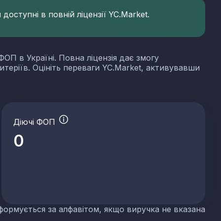
доступні в повній ліцензії YC.Market.
ФОП в Україні. Повна ліцензія дає змогу
итеріїв. Оцініть переваги YC.Market, активувавши
Діючі ФОП
0
формується за алфавітом, якщо виручка не вказана