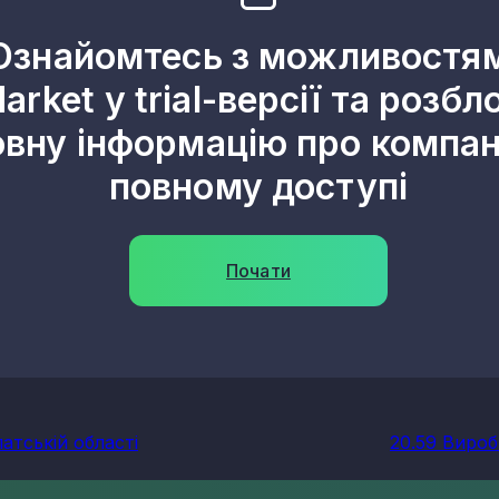
Ознайомтесь з можливостя
arket у trial-версії та розбл
овну інформацію про компані
повному доступі
Почати
атській області
20.59 Виробн