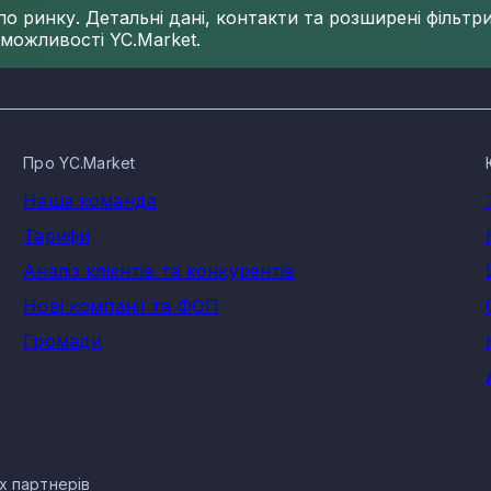
 ринку. Детальні дані, контакти та розширені фільтри 
 можливості YC.Market.
Про YC.Market
Наша команда
Тарифи
Аналіз клієнтів та конкурентів
Нові компанії та ФОП
Громади
их партнерів