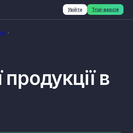
Увійти
Trial-версія
ті
 продукції в