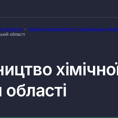
ть України
Хімічна промисловість Чернівецької облас
ькій області
ицтво хімічної
 області