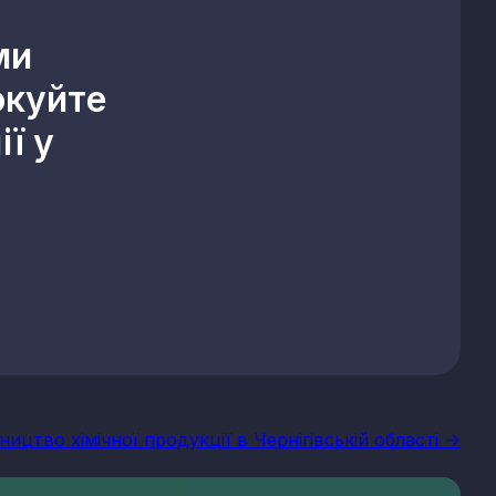
ми
окуйте
ї у
ицтво хімічної продукції в Чернігівській області ->