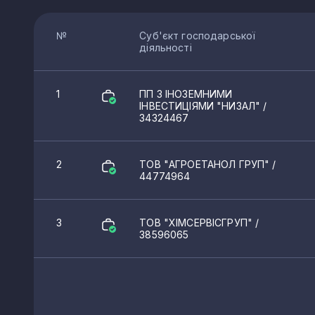
№
Суб'єкт господарської
діяльності
1
ПП З ІНОЗЕМНИМИ
ІНВЕСТИЦІЯМИ "НИЗАЛ"
/
34324467
2
ТОВ "АГРОЕТАНОЛ ГРУП"
/
44774964
3
ТОВ "ХІМСЕРВІСГРУП"
/
38596065