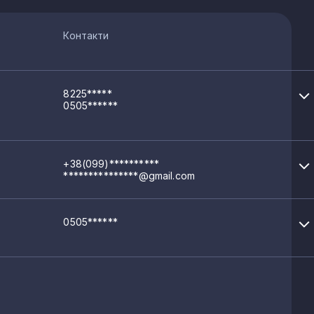
Контакти
8225*****
0505******
+38(099)**********
***************@gmail.com
0505******