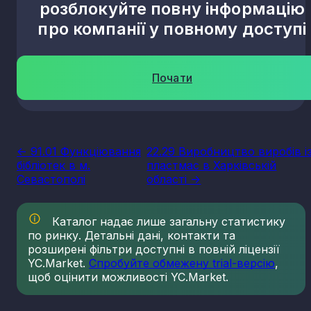
розблокуйте повну інформацію
про компанії у повному доступі
Почати
<- 91.01 Функціювання
22.29 Виробництво виробів і
бібліотек в м.
пластмас в Харківській
Севастополі
області ->
Каталог надає лише загальну статистику
по ринку. Детальні дані, контакти та
розширені фільтри доступні в повній ліцензії
YC.Market.
Спробуйте обмежену trial-версію
,
щоб оцінити можливості YC.Market.