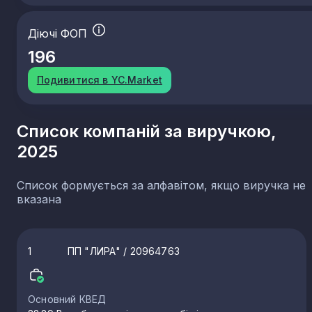
Діючі ФОП
196
Подивитися в YC.Market
Список компаній за виручкою,
2025
Список формується за алфавітом, якщо виручка не
вказана
1
ПП "ЛИРА"
/ 20964763
Основний КВЕД