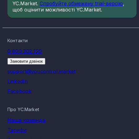
YC.Market.
Спробуйте обмежену trial-версію
,
щоб оцінити можливості YC.Market.
Контакти
0 800 302 120
Замовити дзвінок
support@youcontrol.market
LinkedIn
Facebook
Про YC.Market
Наша команда
Тарифи