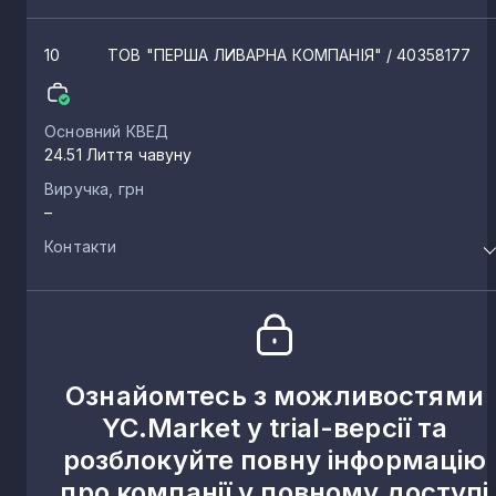
10
ТОВ "ПЕРША ЛИВАРНА КОМПАНІЯ"
/ 40358177
Основний КВЕД
24.51 Лиття чавуну
Виручка, грн
–
Контакти
Ознайомтесь з можливостями
YC.Market у trial-версії та
розблокуйте повну інформацію
про компанії у повному доступі