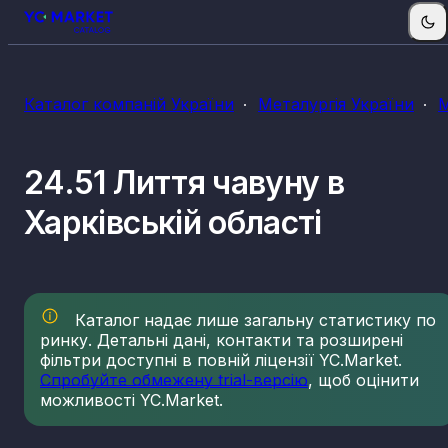
Каталог компаній України
Металургія України
М
24.51 Лиття чавуну в
Харківській області
Каталог надає лише загальну статистику по
ринку. Детальні дані, контакти та розширені
фільтри доступні в повній ліцензії YC.Market.
Спробуйте обмежену trial-версію
, щоб оцінити
можливості YC.Market.