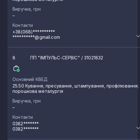
Виручка, грн
–
Контакти
+38(068)**********
**********@gmail.com
8
ПП "ІМПУЛЬС-СЕРВІС"
/ 31021832
Основний КВЕД
25.50 Кування, пресування, штампування, профілювання;
порошкова металургія
Виручка, грн
–
Контакти
0382*******
0382*******