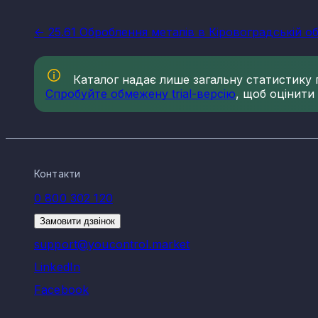
<- 25.61 Оброблення металів в Кіровоградській об
Каталог надає лише загальну статистику по
Спробуйте обмежену trial-версію
, щоб оцінити
Контакти
0 800 302 120
Замовити дзвінок
support@youcontrol.market
LinkedIn
Facebook