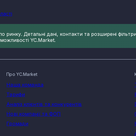
ласті
 ринку. Детальні дані, контакти та розширені фільтри 
 можливості YC.Market.
Про YC.Market
Наша команда
Тарифи
Аналіз клієнтів та конкурентів
Нові компанії та ФОП
Громади