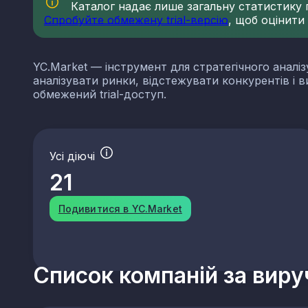
Каталог надає лише загальну статистику по
Спробуйте обмежену trial-версію
, щоб оцінити
YC.Market — інструмент для стратегічного аналіз
аналізувати ринки, відстежувати конкурентів і 
обмежений trial-доступ.
Усі діючі
21
Подивитися в YC.Market
Список компаній за вир