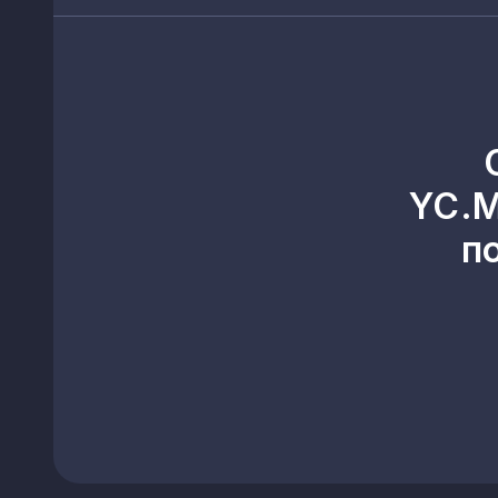
YC.M
п