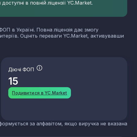
доступні в повній ліцензії YC.Market.
ФОП в Україні. Повна ліцензія дає змогу
итеріїв. Оцініть переваги YC.Market, активувавши
Діючі ФОП
15
Подивитися в YC.Market
формується за алфавітом, якщо виручка не вказана