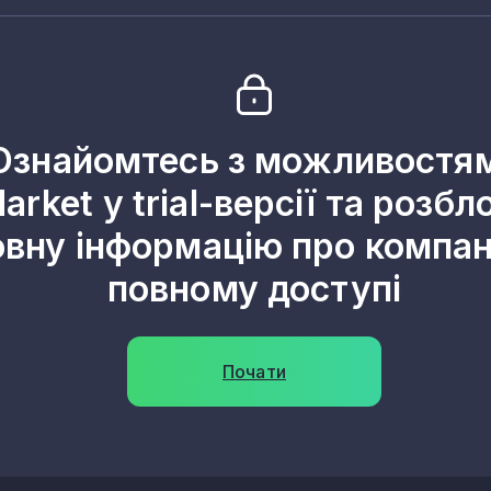
Ознайомтесь з можливостя
arket у trial-версії та розбл
овну інформацію про компані
повному доступі
Почати