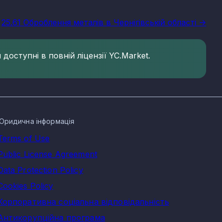
25.61 Оброблення металів в Чернігівській області ->
доступні в повній ліцензії YC.Market.
Юридична інформація
Terms of Use
Public License Agreement
Data Protection Policy
Cookies Policy
Корпоративна соціальна відповідальність
Антикорупційна програма