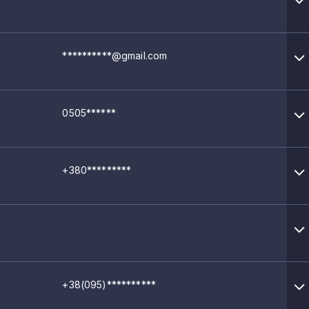
**********@gmail.com
0505******
+380*********
+38(095)**********