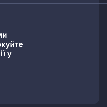
ми
окуйте
ї у