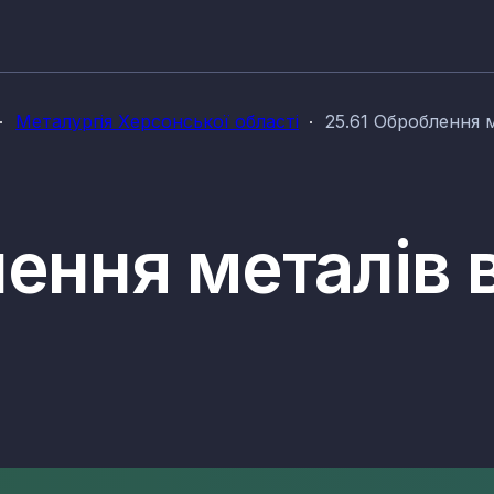
Металургія Херсонської області
25.61 Оброблення м
ення металів 