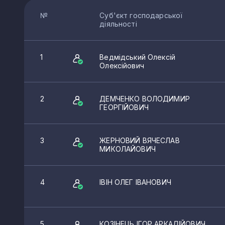
№
Суб'єкт господарської
діяльності
1
Ведмідський Олексій
Олексійович
2
ДЕМЧЕНКО ВОЛОДИМИР
ГЕОРГІЙОВИЧ
3
ЖЕРНОВИЙ ВЯЧЕСЛАВ
МИКОЛАЙОВИЧ
4
ІВІН ОЛЕГ ІВАНОВИЧ
5
КОЗІНЕЦЬ ІГОР АРКАДІЙОВИЧ