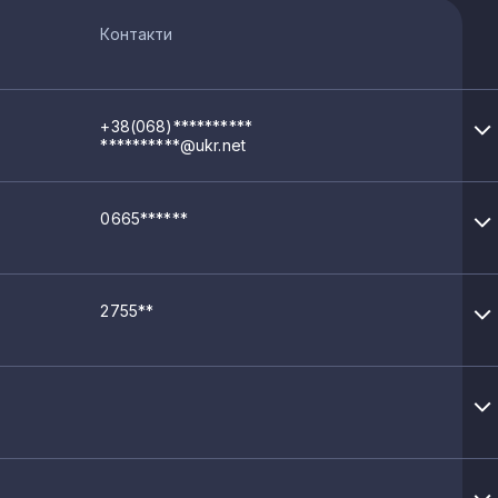
Контакти
+38(068)**********
**********@ukr.net
0665******
2755**