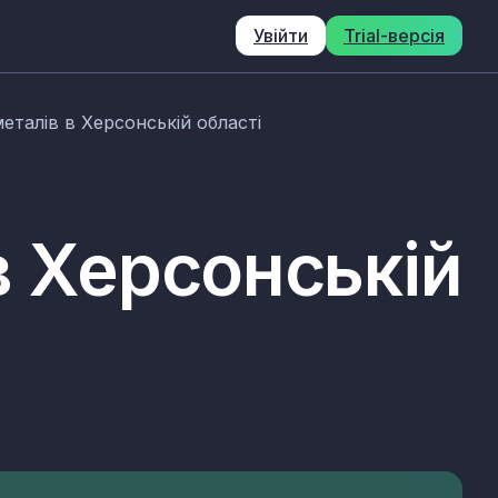
Увійти
Trial-версія
еталів в Херсонській області
в Херсонській