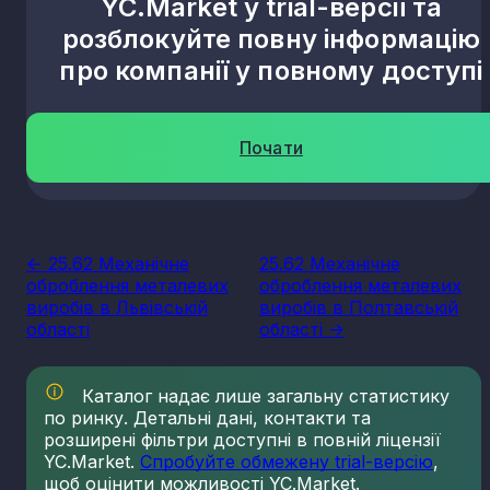
YC.Market у trial-версії та
розблокуйте повну інформацію
про компанії у повному доступі
Почати
<- 25.62 Механічне
25.62 Механічне
оброблення металевих
оброблення металевих
виробів в Львівській
виробів в Полтавській
області
області ->
Каталог надає лише загальну статистику
по ринку. Детальні дані, контакти та
розширені фільтри доступні в повній ліцензії
YC.Market.
Спробуйте обмежену trial-версію
,
щоб оцінити можливості YC.Market.