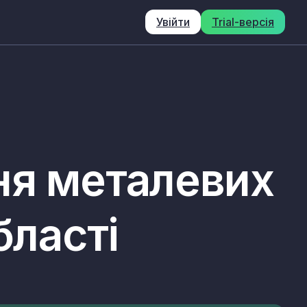
Увійти
Trial-версія
ня металевих
бласті