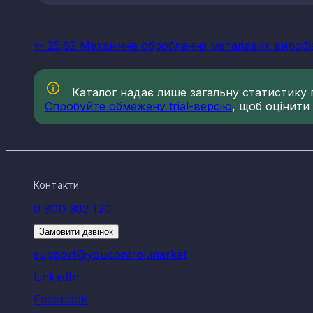
<- 25.62 Механічне оброблення металевих виробів
Каталог надає лише загальну статистику по
Спробуйте обмежену trial-версію
, щоб оцінити
Контакти
0 800 302 120
Замовити дзвінок
support@youcontrol.market
LinkedIn
Facebook