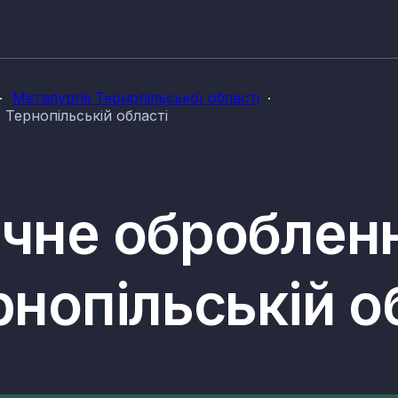
Металургія Тернопільської області
 Тернопільській області
ічне оброблен
рнопільській о