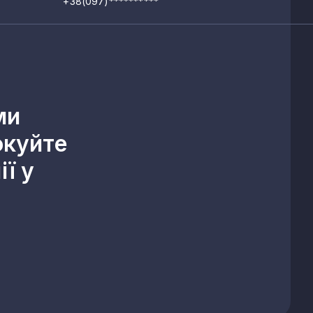
+38(097)**********
ми
окуйте
ї у