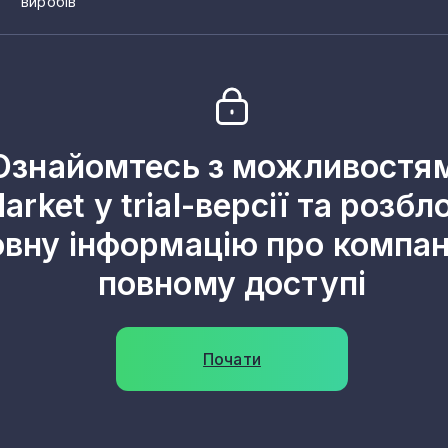
виробів
Ознайомтесь з можливостя
arket у trial-версії та розбл
овну інформацію про компані
повному доступі
Почати