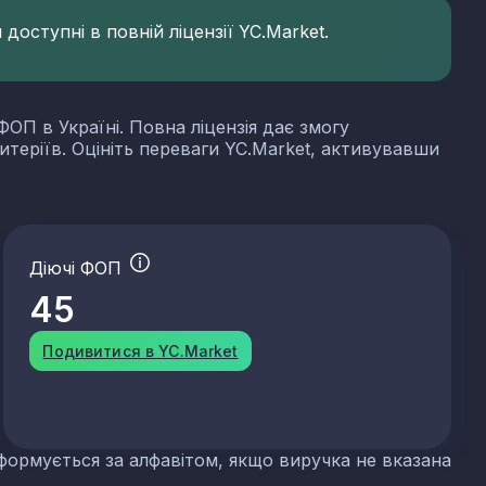
доступні в повній ліцензії YC.Market.
ФОП в Україні. Повна ліцензія дає змогу
итеріїв. Оцініть переваги YC.Market, активувавши
Діючі ФОП
45
Подивитися в YC.Market
формується за алфавітом, якщо виручка не вказана