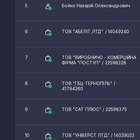
5
Бойко Назарій Олександрович
6
ТОВ "АБЕЛІТ,ЛТД"
/ 14049240
7
ТОВ "ВИРОБНИЧО - КОМЕРЦІЙНА
ФІРМА "ПОСТУП"
/ 22598328
8
ТОВ "ГБЦ ТЕРНОПІЛЬ"
/
41794260
9
ТОВ "САТ ПЛЮС"
/ 22598375
10
ТОВ "УНІВЕРСТ ЛТД"
/ 14029022