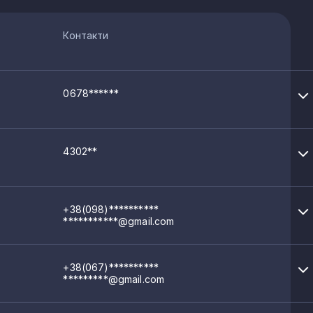
Контакти
0678******
4302**
+38(098)**********
***********@gmail.com
+38(067)**********
*********@gmail.com