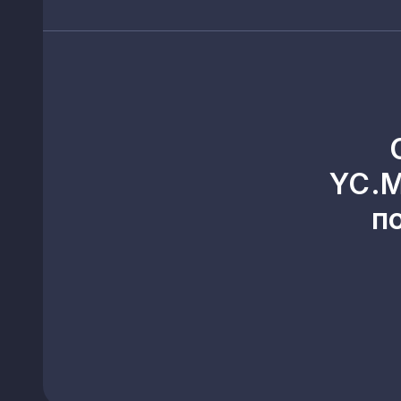
YC.M
п