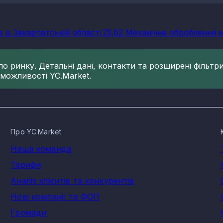
 в Закарпатській області
25.62 Механічне оброблення 
 ринку. Детальні дані, контакти та розширені фільтри 
 можливості YC.Market.
Про YC.Market
Наша команда
Тарифи
Аналіз клієнтів та конкурентів
Нові компанії та ФОП
Громади