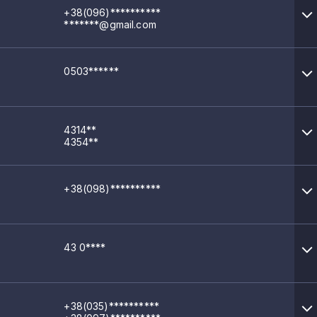
+38(096)**********
*******@gmail.com
0503******
4314**
4354**
+38(098)**********
43 0****
+38(035)**********