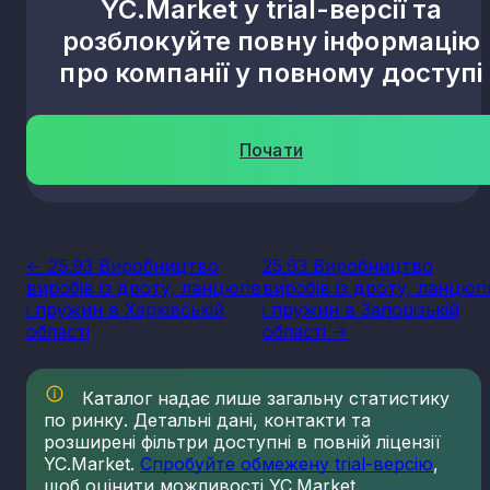
YC.Market у trial-версії та
розблокуйте повну інформацію
про компанії у повному доступі
Почати
<- 25.93 Виробництво
25.93 Виробництво
виробів із дроту, ланцюгів
виробів із дроту, ланцюгі
і пружин в Харківській
і пружин в Запорізькій
області
області ->
Каталог надає лише загальну статистику
по ринку. Детальні дані, контакти та
розширені фільтри доступні в повній ліцензії
YC.Market.
Спробуйте обмежену trial-версію
,
щоб оцінити можливості YC.Market.