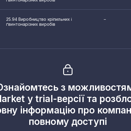
25.94 Виробництво кріпильних і
–
ґвинтонарізних виробів
Ознайомтесь з можливостя
arket у trial-версії та розбл
овну інформацію про компані
повному доступі