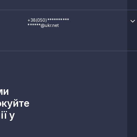
+38(050)**********
******@ukr.net
ми
окуйте
ї у