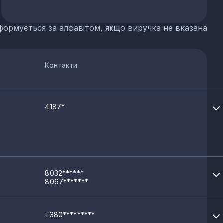
формується за алфавітом, якщо виручка не вказана
Контакти
4187*
8032******
8067*******
+380*********