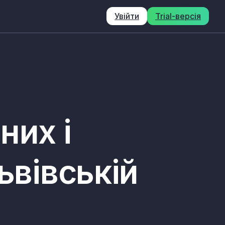
Увійти
Trial-версія
них і
ьвівській