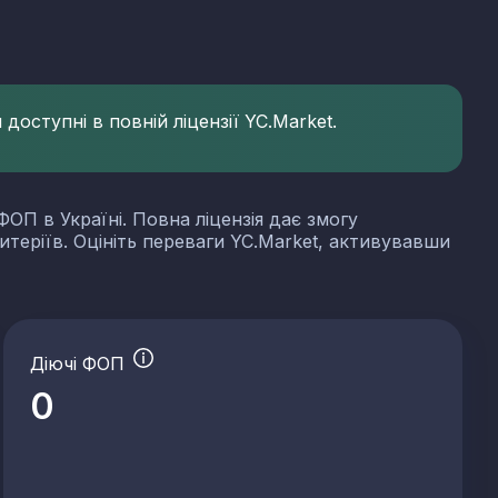
доступні в повній ліцензії YC.Market.
ФОП в Україні. Повна ліцензія дає змогу
итеріїв. Оцініть переваги YC.Market, активувавши
Діючі ФОП
0