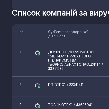
Список компаній за вир
№
Суб'єкт господарської
діяльності
1
ДОЧІРНЄ ПІДПРИЄМСТВО
"МЕТИЗИ" ПРИВАТНОГО
ПІДПРИЄМСТВА
"БОРИСЛАВНАФТОПРОДУКТ"
/
33851235
2
ПП "ЛІПС"
/ 22341411
3
ТОВ "КЮТЕХ"
/ 43636041