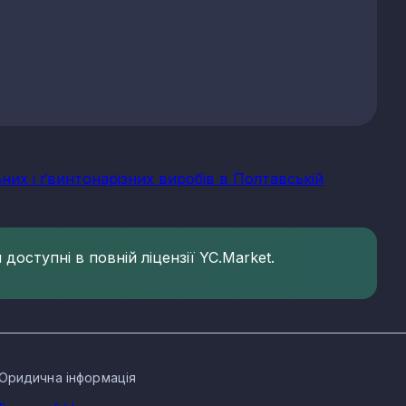
них і ґвинтонарізних виробів в Полтавській
доступні в повній ліцензії YC.Market.
Юридична інформація