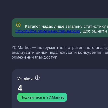
Каталог надає лише загальну статистику по
Спробуйте обмежену trial-версію
, щоб оцінити
YC.Market — інструмент для стратегічного аналіз
аналізувати ринки, відстежувати конкурентів і 
обмежений trial-доступ.
Усі діючі
4
Подивитися в YC.Market