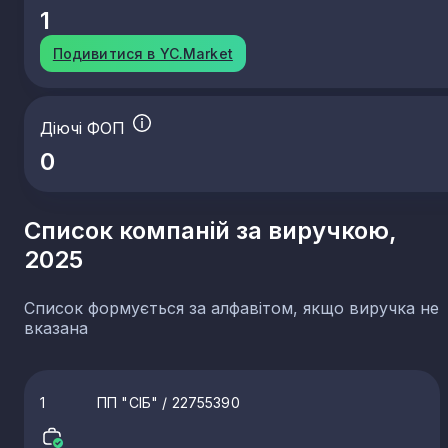
1
Подивитися в YC.Market
Діючі ФОП
0
Список компаній за виручкою,
2025
Список формується за алфавітом, якщо виручка не
вказана
1
ПП "СІБ"
/ 22755390