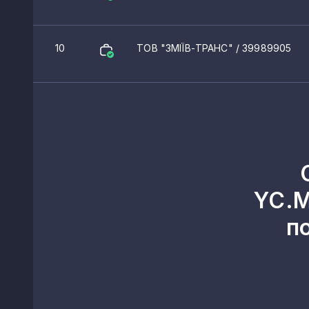
10
ТОВ "ЗМІЇВ-ТРАНС"
/ 39989905
YC.M
п