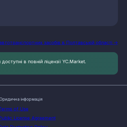
автотранспортних засобів в Полтавській області ->
доступні в повній ліцензії YC.Market.
Юридична інформація
Terms of Use
Public License Agreement