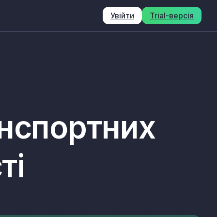
Увійти
Trial-версія
анспортних
ті