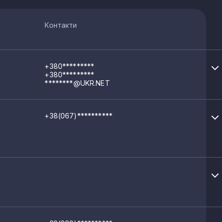
Контакти
+380*********
+380*********
********@UKR.NET
+38(067)**********