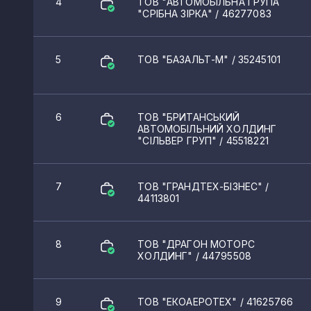
4
ТОВ "АВТОМОБІЛЬНА ГРУПА
"СРІБНА ЗІРКА"
/ 46277083
5
ТОВ "БАЗАЛЬТ-М"
/ 35245101
6
ТОВ "БРИТАНСЬКИЙ
АВТОМОБІЛЬНИЙ ХОЛДИНГ
"СІЛЬВЕР ГРУП"
/ 45518221
7
ТОВ "ГРАНДТЕХ-БІЗНЕС"
/
44113801
8
ТОВ "ДРАГОН МОТОРС
ХОЛДИНГ"
/ 44795508
9
ТОВ "ЕКОАЕРОТЕХ"
/ 41625766