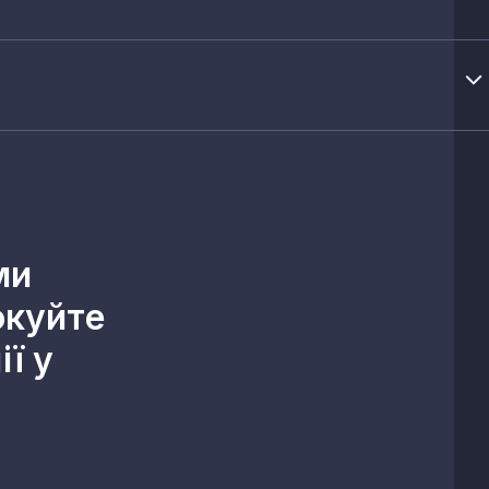
ми
окуйте
ї у