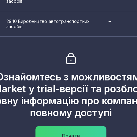
засобів
29.10 Виробництво автотранспортних
–
засобів
Ознайомтесь з можливостя
arket у trial-версії та розбл
овну інформацію про компані
повному доступі
Почати