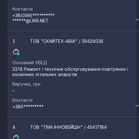
Контакти
+38(099)**********
******@UKR.NET
3
ТОВ "СКАЙТЕХ-АВІА"
/ 39428036
Основний КВЕД
33.16 Ремонт і технічне обслуговування повітряних і
космічних літальних апаратів
Виручка, грн
–
Контакти
+380*********
4
ТОВ "ТМА ІННОВЕЙШН"
/ 45417184