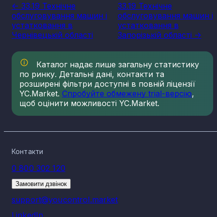
<- 33.19 Технічне
33.19 Технічне
обслуговування машин і
обслуговування машин і
устатковання в
устатковання в
Чернівецькій області
Запорізькій області ->
Каталог надає лише загальну статистику
по ринку. Детальні дані, контакти та
розширені фільтри доступні в повній ліцензії
YC.Market.
Спробуйте обмежену trial-версію
,
щоб оцінити можливості YC.Market.
Контакти
0 800 302 120
Замовити дзвінок
support@youcontrol.market
LinkedIn