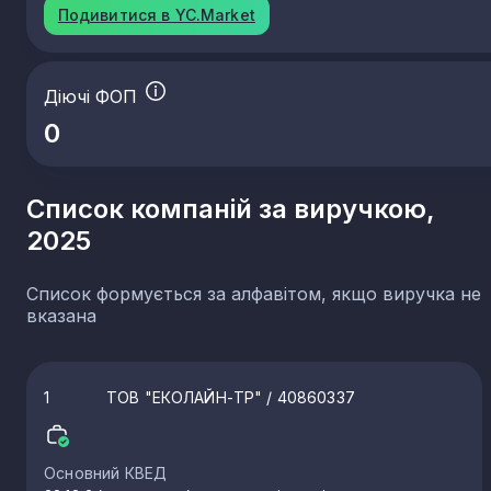
Подивитися в YC.Market
Діючі ФОП
0
Список компаній за виручкою,
2025
Список формується за алфавітом, якщо виручка не
вказана
1
ТОВ "ЕКОЛАЙН-ТР"
/ 40860337
Основний КВЕД