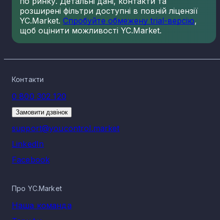
по ринку. Детальні дані, контакти та
розширені фільтри доступні в повній ліцензії
YC.Market.
Спробуйте обмежену trial-версію
,
щоб оцінити можливості YC.Market.
Контакти
0 800 302 120
Замовити дзвінок
support@youcontrol.market
LinkedIn
Facebook
Про YC.Market
Наша команда