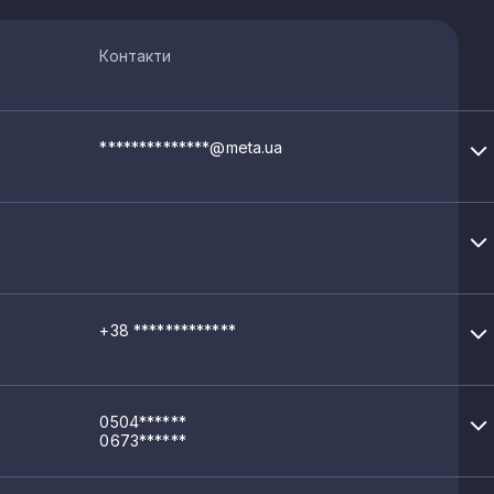
Контакти
**************@meta.ua
+38 *************
0504******
0673******