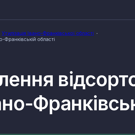
Утилізація Івано-Франківської області
о-Франківській області
влення відсорт
вано-Франківсь