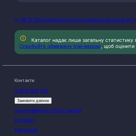
<- 38.32 Відновлення відсортованих відходів в П
Каталог надає лише загальну статистику по
Спробуйте обмежену trial-версію
, щоб оцінити
Контакти
0 800 302 120
Замовити дзвінок
support@youcontrol.market
LinkedIn
Facebook