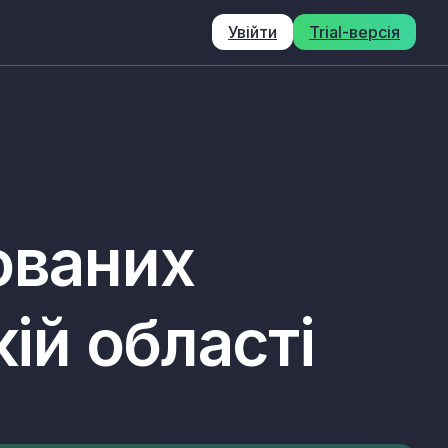
Увійти
Trial-версія
ованих
кій області