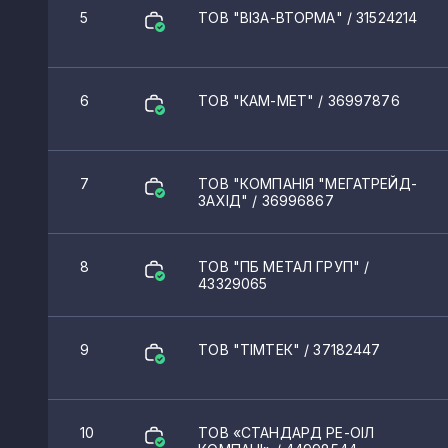
5
ТОВ "ВІЗА-ВТОРМА"
/ 31524214
6
ТОВ "КАМ-МЕТ"
/ 36997876
7
ТОВ "КОМПАНІЯ "МЕГАТРЕЙД-
ЗАХІД"
/ 36996867
8
ТОВ "ПБ МЕТАЛ ГРУП"
/
43329065
9
ТОВ "ТІМТЕК"
/ 37182447
10
ТОВ «СТАНДАРД РЕ-ОІЛ