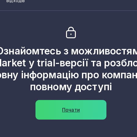
відходів
Ознайомтесь з можливостя
arket у trial-версії та розбл
овну інформацію про компані
повному доступі
Почати