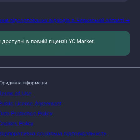
ння відсортованих відходів в Черкаській області ->
доступні в повній ліцензії YC.Market.
Юридична інформація
Terms of Use
Public License Agreement
Data Protection Policy
Cookies Policy
Корпоративна соціальна відповідальність