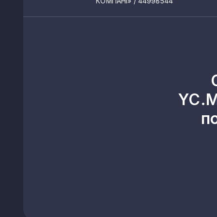
КОМПАНІ»
/ 44998544
YC.M
п