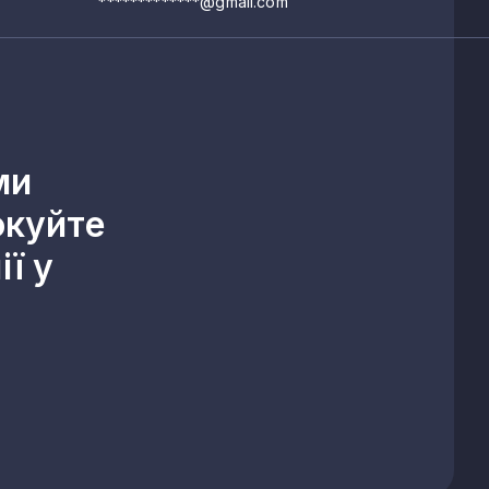
*************@gmail.com
ми
окуйте
ї у