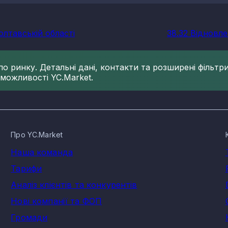
олтавській області
38.32 Відновле
 ринку. Детальні дані, контакти та розширені фільтри 
 можливості YC.Market.
Про YC.Market
Наша команда
Тарифи
Аналіз клієнтів та конкурентів
Нові компанії та ФОП
Громади