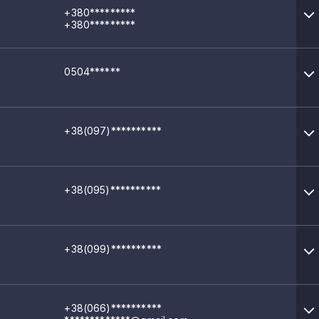
+380*********
+380*********
0504******
+38(097)**********
+38(095)**********
+38(099)**********
+38(066)**********