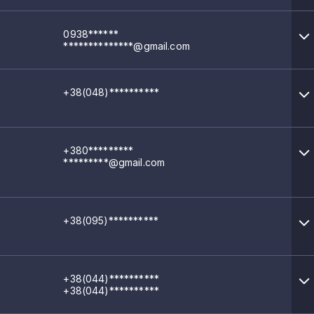
0938******
**************@gmail.com
+38(048)**********
+380*********
*********@gmail.com
+38(095)**********
+38(044)**********
+38(044)**********