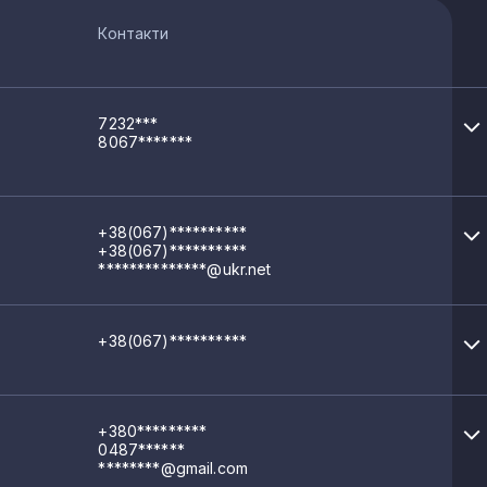
Контакти
7232***
8067*******
+38(067)**********
+38(067)**********
**************@ukr.net
+38(067)**********
+380*********
0487******
********@gmail.com