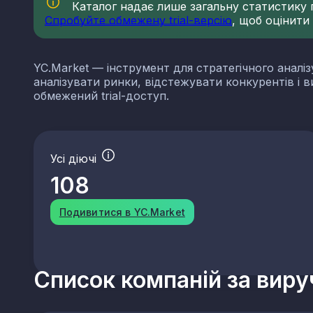
Каталог надає лише загальну статистику по
Спробуйте обмежену trial-версію
, щоб оцінити
YC.Market — інструмент для стратегічного аналіз
аналізувати ринки, відстежувати конкурентів і 
обмежений trial-доступ.
Усі діючі
108
Подивитися в YC.Market
Список компаній за вир