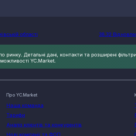
ївській області
38.32 Відновле
 ринку. Детальні дані, контакти та розширені фільтри 
 можливості YC.Market.
Про YC.Market
Наша команда
Тарифи
Аналіз клієнтів та конкурентів
Нові компанії та ФОП