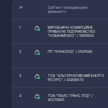
№
Суб'єкт господарської
діяльності
1
ВИРОБНИЧО-КОМЕРЦІЙНЕ
ПРИВАТНЕ ПІДПРИЄМСТВО
"НОВАНІМПЕКС"
/ 13919555
2
ПП "КОНКОРД"
/ 31141049
3
ТОВ "АЛЬТЕРНАТИВНИЙ ЕНЕРГО
РЕСУРС"
/ 44308973
4
ТОВ "ІЛЬЯС ТРАНС ЛТД"
/
40276901