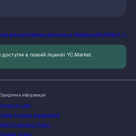
ння відсортованих відходів в Харківській області ->
доступні в повній ліцензії YC.Market.
Юридична інформація
Terms of Use
Public License Agreement
Data Protection Policy
Cookies Policy