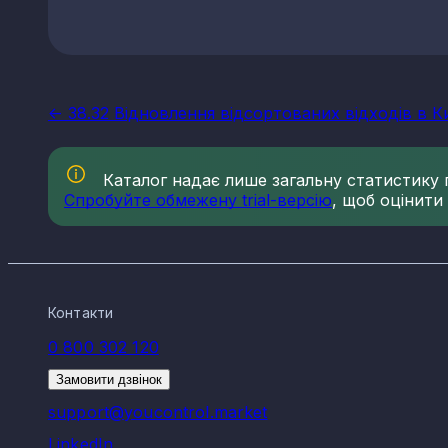
<- 38.32 Відновлення відсортованих відходів в Ки
Каталог надає лише загальну статистику по
Спробуйте обмежену trial-версію
, щоб оцінити
Контакти
0 800 302 120
Замовити дзвінок
support@youcontrol.market
LinkedIn