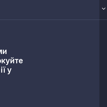
ми
окуйте
ї у