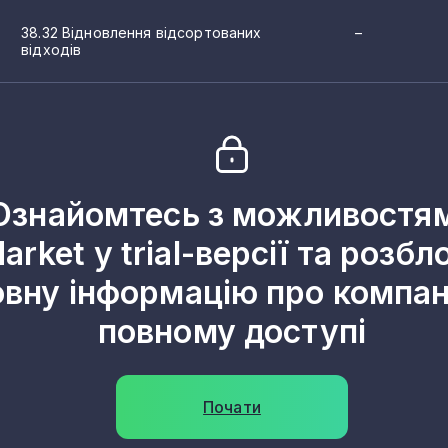
38.32 Відновлення відсортованих
–
відходів
Ознайомтесь з можливостя
arket у trial-версії та розбл
овну інформацію про компані
повному доступі
Почати