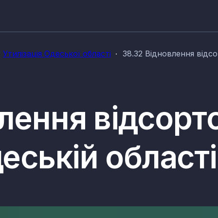
Утилізація Одеської області
38.32 Відновлення відсо
влення відсорт
деській області