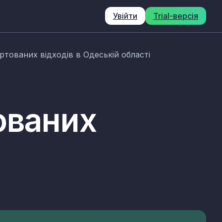
Увійти
Trial-версія
ртованих відходів в Одеській області
ованих