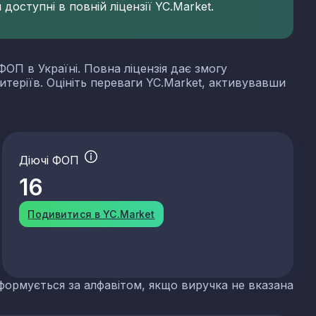
доступні в повній ліцензії YC.Market.
ФОП в Україні. Повна ліцензія дає змогу
итеріїв. Оцініть переваги YC.Market, активувавши
Діючі ФОП
16
Подивитися в YC.Market
формується за алфавітом, якщо виручка не вказана