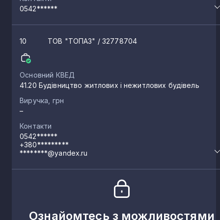
0542******
10
ТОВ "ТОПАЗ"
/ 32778704
Основний КВЕД
41.20 Будівництво житлових і нежитлових будівель
Виручка, грн
–
Контакти
0542******
+380*********
********@yandex.ru
Ознайомтесь з можливостями