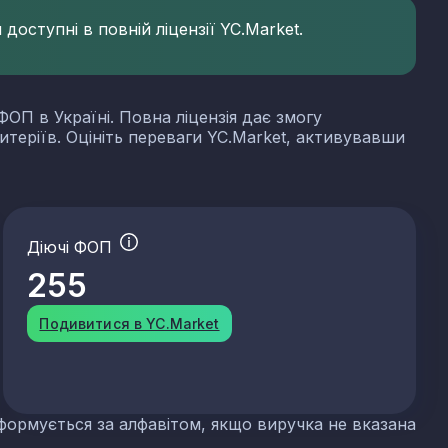
доступні в повній ліцензії YC.Market.
ФОП в Україні. Повна ліцензія дає змогу
итеріїв. Оцініть переваги YC.Market, активувавши
Діючі ФОП
255
Подивитися в YC.Market
формується за алфавітом, якщо виручка не вказана