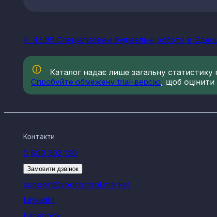
<- 43.99 Спеціалізовані будівельні роботи в Одесь
Каталог надає лише загальну статистику по
Спробуйте обмежену trial-версію
, щоб оцінити
Контакти
0 800 302 120
Замовити дзвінок
support@youcontrol.market
LinkedIn
Facebook