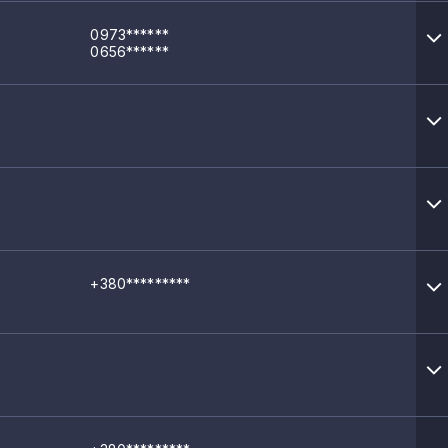
0973******
0656******
+380*********