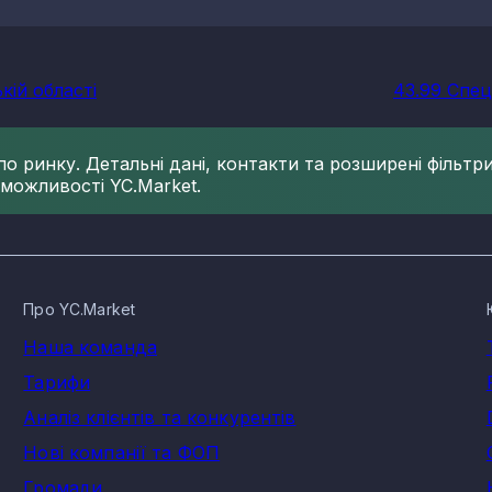
кій області
43.99 Спеці
 ринку. Детальні дані, контакти та розширені фільтри 
 можливості YC.Market.
Про YC.Market
Наша команда
Тарифи
Аналіз клієнтів та конкурентів
Нові компанії та ФОП
Громади