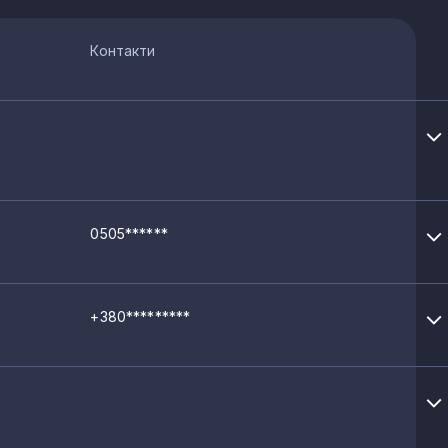
Контакти
0505******
+380*********