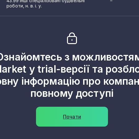
43.99 Інші спеціалізовані будівельні
–
роботи, н. в. і. у.
Ознайомтесь з можливостя
arket у trial-версії та розбл
овну інформацію про компані
повному доступі
Почати