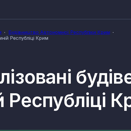
и
Будівництво Автономної Республіки Крим
мній Республіці Крим
лізовані будів
й Республіці К