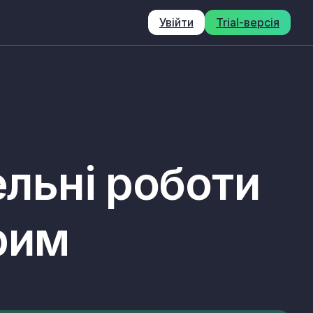
Увійти
Trial-версія
ельні роботи
рим