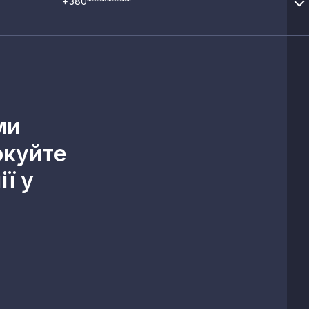
+380*********
ми
окуйте
ї у