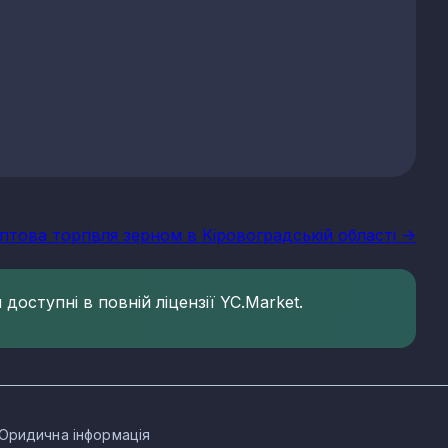
Оптова торгівля зерном в Кіровоградській області ->
доступні в повній ліцензії YC.Market.
Юридична інформація