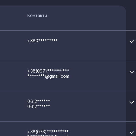
Контакти
+380*********
+38(097)**********
********@gmail.com
0612******
0612******
+38(073)**********