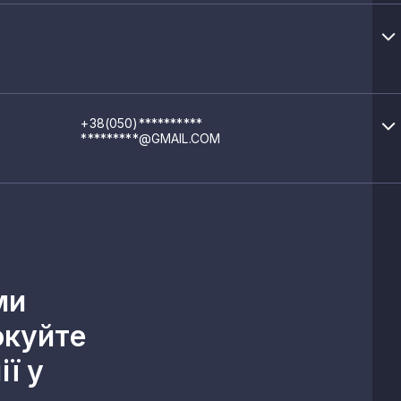
+38(050)**********
*********@GMAIL.COM
ми
окуйте
ї у