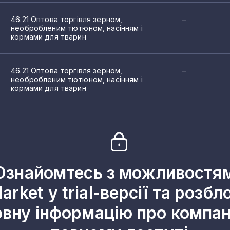
46.21 Оптова торгівля зерном,
–
необробленим тютюном, насінням і
кормами для тварин
46.21 Оптова торгівля зерном,
–
необробленим тютюном, насінням і
кормами для тварин
Ознайомтесь з можливостя
arket у trial-версії та розбл
овну інформацію про компані