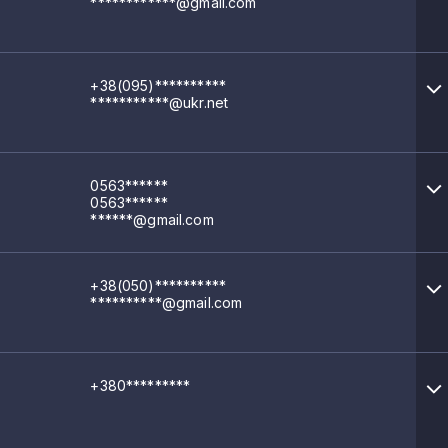
************@gmail.com
+38(095)**********
***********@ukr.net
0563******
0563******
******@gmail.com
+38(050)**********
**********@gmail.com
+380*********