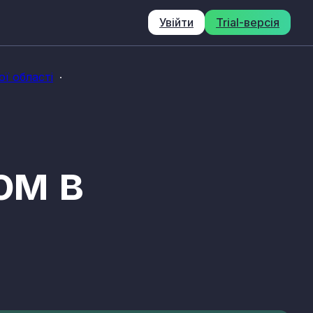
Увійти
Trial-версія
ї області
ом в