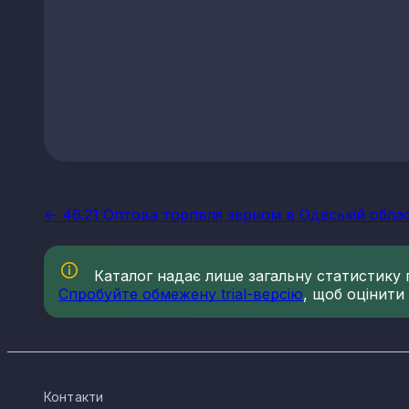
<- 46.21 Оптова торгівля зерном в Одеській облас
Каталог надає лише загальну статистику по
Спробуйте обмежену trial-версію
, щоб оцінити
Контакти