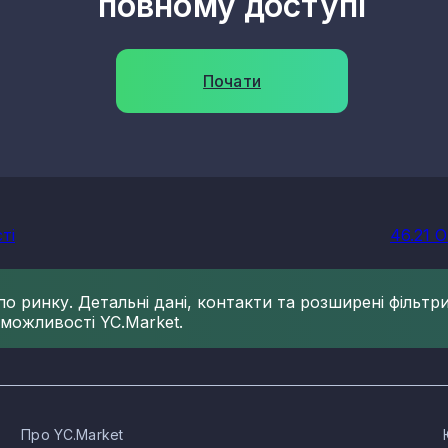
повному доступі
Почати
ті
46.21 
 ринку. Детальні дані, контакти та розширені фільтри 
 можливості YC.Market.
Про YC.Market