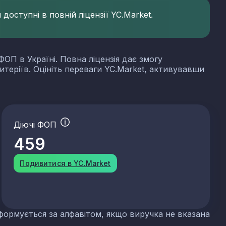
доступні в повній ліцензії YC.Market.
ФОП в Україні. Повна ліцензія дає змогу
итеріїв. Оцініть переваги YC.Market, активувавши
Діючі ФОП
459
Подивитися в YC.Market
формується за алфавітом, якщо виручка не вказана