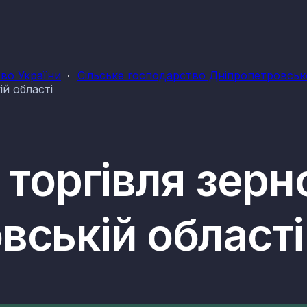
тво України
Сільське господарство Дніпропетровсько
ій області
 торгівля зерн
вській області