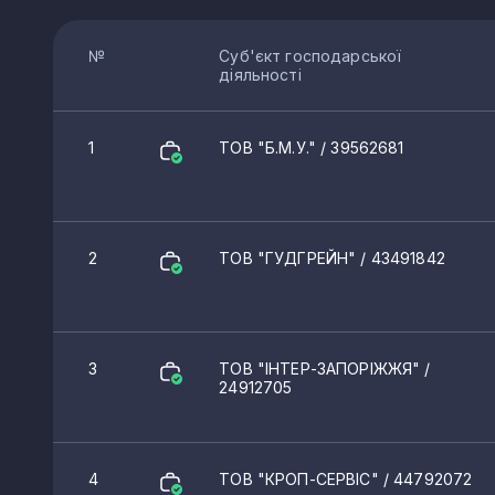
№
Суб'єкт господарської
діяльності
1
ТОВ "Б.М.У."
/ 39562681
2
ТОВ "ГУДГРЕЙН"
/ 43491842
3
ТОВ "ІНТЕР-ЗАПОРІЖЖЯ"
/
24912705
4
ТОВ "КРОП-СЕРВІС"
/ 44792072