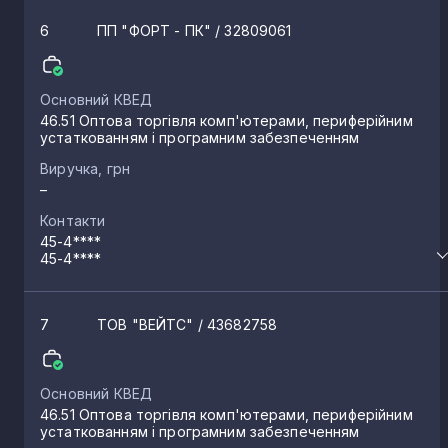
6
ПП "ФОРТ - ПК"
/ 32809061
Основний КВЕД
46.51 Оптова торгівля комп'ютерами, периферійним
устаткованням і програмним забезпеченням
Виручка, грн
–
Контакти
45-4****
45-4****
7
ТОВ "ВЕЙТС"
/ 43682758
Основний КВЕД
46.51 Оптова торгівля комп'ютерами, периферійним
устаткованням і програмним забезпеченням