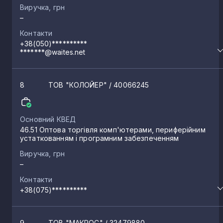
Виручка, грн
–
Контакти
+38(050)**********
*******@waites.net
8
ТОВ "КОЛОЙЕР"
/ 40066245
Основний КВЕД
46.51 Оптова торгівля комп'ютерами, периферійним
устаткованням і програмним забезпеченням
Виручка, грн
–
Контакти
+38(075)**********
9
ТОВ "МАКРОС"
/ 32479880