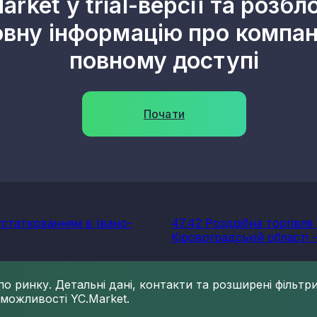
arket у trial-версії та розбл
овну інформацію про компані
повному доступі
Почати
устаткованням в Івано-
47.42 Роздрібна торгівл
Кіровоградській області -
 ринку. Детальні дані, контакти та розширені фільтри 
 можливості YC.Market.