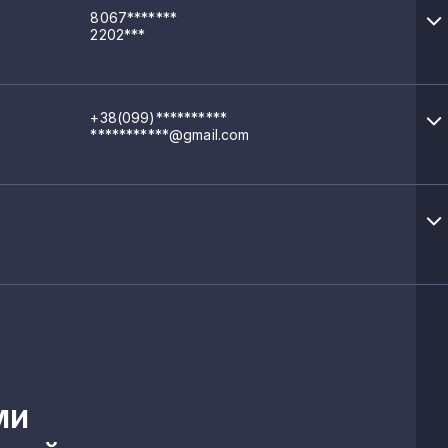
8067*******
2202***
+38(099)**********
***********@gmail.com
ми