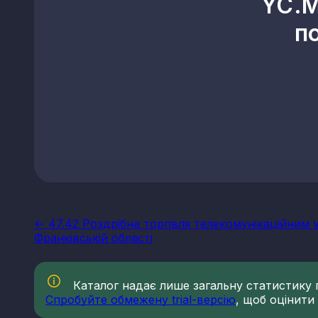
YC.M
п
<- 47.42 Роздрібна торгівля телекомунікаційним 
Франківській області
Каталог надає лише загальну статистику по
Спробуйте обмежену trial-версію
, щоб оцінити