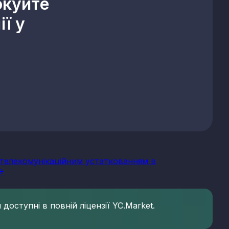
окуйте
ї у
я телекомунікаційним устаткованням в
>
доступні в повній ліцензії YC.Market.