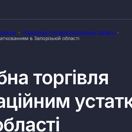
України
Роздрібна торгівля Запорізької області
аткованням в Запорізькій області
бна торгівля
аційним устат
області