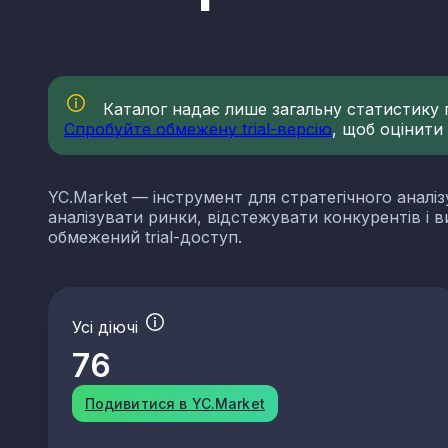
Каталог надає лише загальну статистику по
Спробуйте обмежену trial-версію
, щоб оцінити
YC.Market — інструмент для стратегічного аналіз
аналізувати ринки, відстежувати конкурентів і 
обмежений trial-доступ.
Усі діючі
76
Подивитися в YC.Market