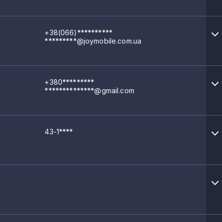
+38(066)**********
*********@joymobile.com.ua
+380*********
**************@gmail.com
43-1****