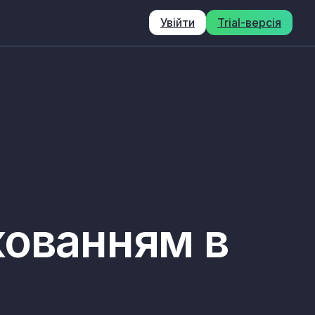
Увійти
Trial-версія
кованням в