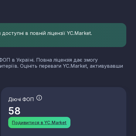
доступні в повній ліцензії YC.Market.
ФОП в Україні. Повна ліцензія дає змогу
итеріїв. Оцініть переваги YC.Market, активувавши
Діючі ФОП
58
Подивитися в YC.Market