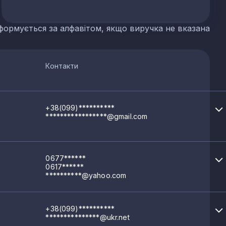
формується за алфавітом, якщо виручка не вказана
Контакти
+38(099)**********
*****************@gmail.com
0677******
0617******
**********@yahoo.com
+38(099)**********
***************@ukr.net