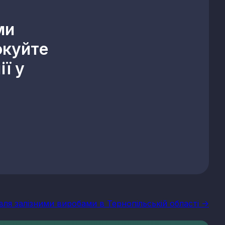
ми
окуйте
ї у
івля залізними виробами в Тернопільській області ->