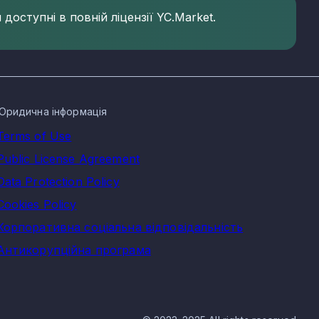
доступні в повній ліцензії YC.Market.
Юридична інформація
Terms of Use
Public License Agreement
Data Protection Policy
Cookies Policy
Корпоративна соціальна відповідальність
Антикорупційна програма