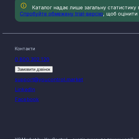
Каталог надає лише загальну статистику по
Спробуйте обмежену trial-версію
, щоб оцінити
Контакти
0 800 302 120
Замовити дзвінок
support@youcontrol.market
LinkedIn
Facebook