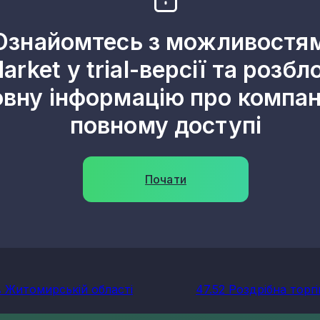
Ознайомтесь з можливостя
arket у trial-версії та розбл
овну інформацію про компані
повному доступі
Почати
в Житомирській області
47.52 Роздрібна торг