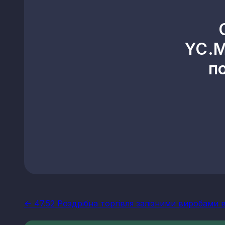
YC.M
п
<- 47.52 Роздрібна торгівля залізними виробами 