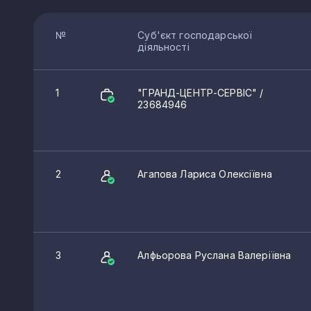
№
Суб'єкт господарської
діяльності
1
"ГРАНД-ЦЕНТР-СЕРВІС"
/
23684946
2
Агапова Лариса Олексіївна
3
Алфьорова Руслана Валеріївна