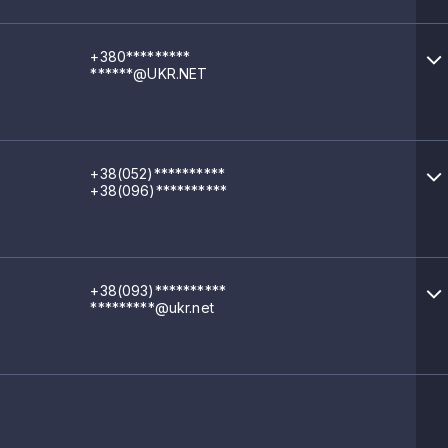
+380*********
******@UKR.NET
+38(052)**********
+38(096)**********
+38(093)**********
*********@ukr.net