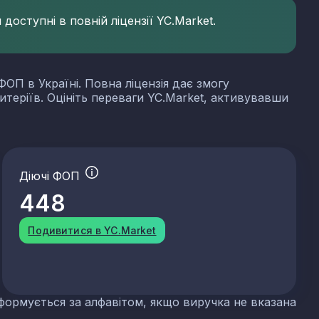
доступні в повній ліцензії YC.Market.
ФОП в Україні. Повна ліцензія дає змогу
итеріїв. Оцініть переваги YC.Market, активувавши
Діючі ФОП
448
Подивитися в YC.Market
формується за алфавітом, якщо виручка не вказана