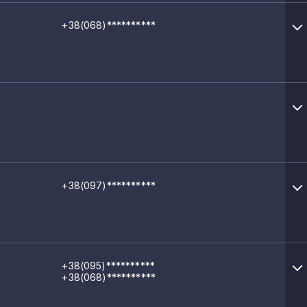
+38(068)**********
+38(097)**********
+38(095)**********
+38(068)**********