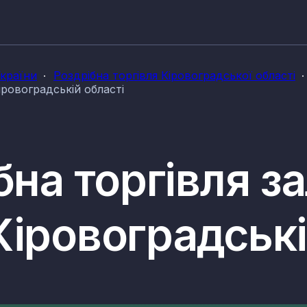
України
Роздрібна торгівля Кіровоградської області
іровоградській області
бна торгівля з
іровоградські