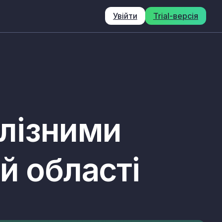
Увійти
Trial-версія
алізними
й області