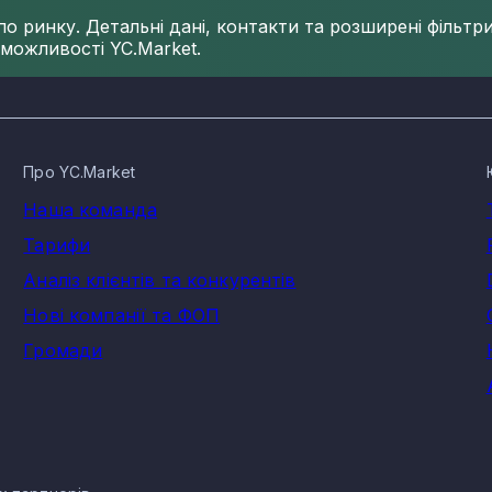
 ринку. Детальні дані, контакти та розширені фільтри 
 можливості YC.Market.
Про YC.Market
Наша команда
Тарифи
Аналіз клієнтів та конкурентів
Нові компанії та ФОП
Громади