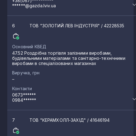
+38(067)**********
******@gazda.lviv.ua
6
ТОВ "ЗОЛОТИЙ ЛЕВ ІНДУСТРІЯ"
/ 42228535
Основний КВЕД
47.52 Роздрібна торгівля залізними виробами,
будівельними матеріалами та санітарно-технічними
виробами в спеціалізованих магазинах
Виручка, грн
–
Контакти
0673******
0984******
7
ТОВ "КЕРАМХОЛЛ-ЗАХІД"
/ 41646194