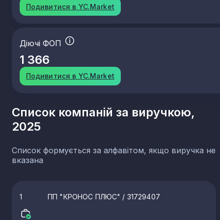
Подивитися в YC.Market
Діючі ФОП
1 366
Подивитися в YC.Market
Список компаній за виручкою,
2025
Список формується за алфавітом, якщо виручка не
вказана
1
ПП "КРОНОС ПЛЮС"
/ 31729407