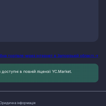
бна торгівля через інтернет в Запорізькій області ->
доступні в повній ліцензії YC.Market.
Юридична інформація