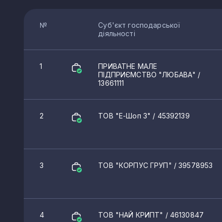
№
Суб'єкт господарської
діяльності
1
ПРИВАТНЕ МАЛЕ
ПІДПРИЄМСТВО "ЛЮБАВА"
/
13661111
2
ТОВ "Е-Шоп 3"
/ 45392139
3
ТОВ "КОРПУС ГРУП"
/ 39578953
4
ТОВ "НАЙ КРИПТ"
/ 46130847