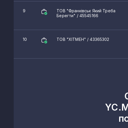
9
ТОВ "Франківськ Який Треба
Берегти"
/ 45545166
10
ТОВ "ХІТМЕН"
/ 43365302
YC.M
п