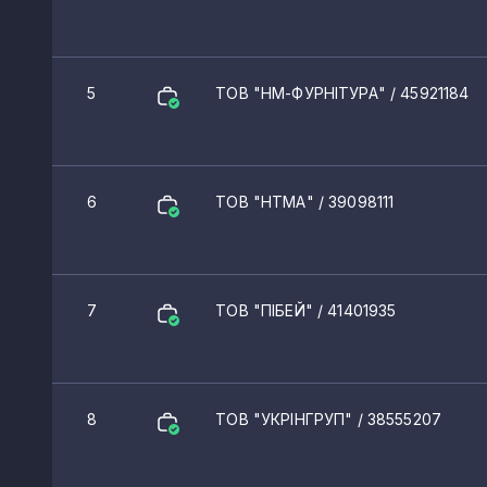
5
ТОВ "НМ-ФУРНІТУРА"
/ 45921184
6
ТОВ "НТМА"
/ 39098111
7
ТОВ "ПІБЕЙ"
/ 41401935
8
ТОВ "УКРІНГРУП"
/ 38555207