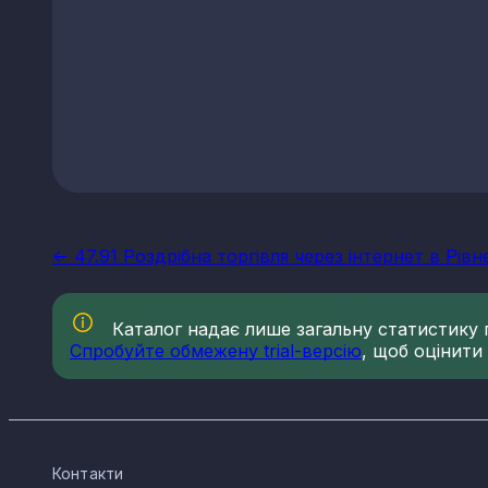
<- 47.91 Роздрібна торгівля через інтернет в Рівн
Каталог надає лише загальну статистику по
Спробуйте обмежену trial-версію
, щоб оцінити
Контакти