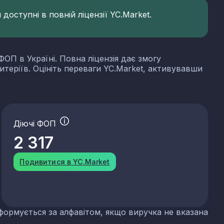
доступні в повній ліцензії YC.Market.
ФОП в Україні. Повна ліцензія дає змогу
итеріїв. Оцініть переваги YC.Market, активувавши
Діючі ФОП
2 317
Подивитися в YC.Market
формується за алфавітом, якщо виручка не вказана