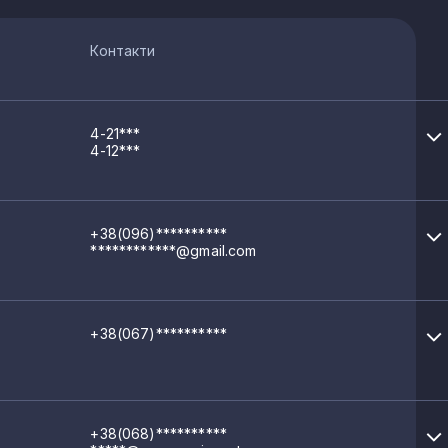
Контакти
4-21***
4-12***
+38(096)**********
************@gmail.com
+38(067)**********
+38(068)**********