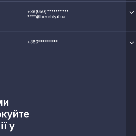
+38(050)**********
****@berehty.if.ua
+380*********
ми
окуйте
ї у