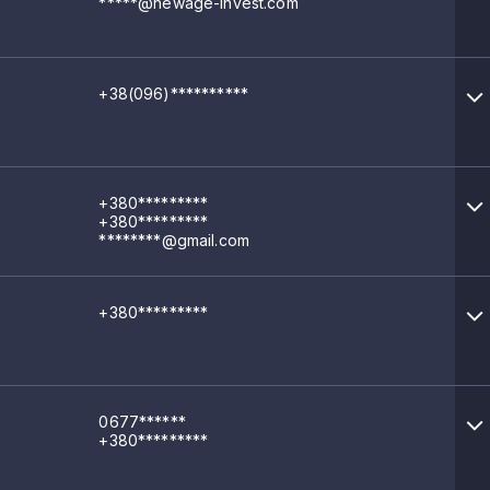
*****@newage-invest.com
+38(096)**********
+380*********
+380*********
********@gmail.com
+380*********
0677******
+380*********