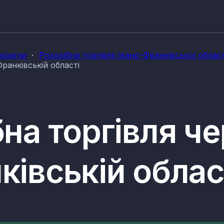
України
Роздрібна торгівля Івано-Франківської област
Франківській області
бна торгівля ч
ківській облас