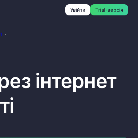
Увійти
Trial-версія
і
ерез інтернет
ті