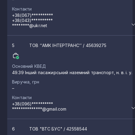
Контакти
+38(067)**********
+38(043)**********
********@ukr.net
5
ТОВ ‘‘АМК ІНТЕРТРАНС’’
/ 45639275
Основний КВЕД
49.39 Інший пасажирський наземний транспорт, н. в. і. у.
Виручка, грн
–
Контакти
+38(096)**********
**************@gmail.com
6
ТОВ "ВТС БУС"
/ 42558544