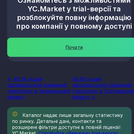
Ознайомтесь з можливостями
YC.Market у trial-версії та
розблокуйте повну інформацію
про компанії у повному доступі
Почати
<- 49.39 Інший
49.39 Інший
пасажирський наземний
пасажирський наземний
транспорт в Чернівецькій
транспорт в Полтавській
області
області ->
Каталог надає лише загальну статистику
по ринку. Детальні дані, контакти та
розширені фільтри доступні в повній ліцензії
YC.Market.
Спробуйте обмежену trial-версію
,