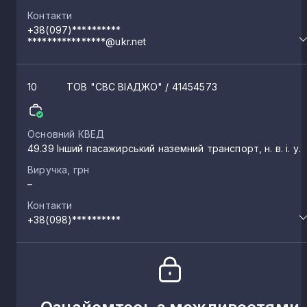
Контакти
+38(097)**********
****************@ukr.net
10
ТОВ "СВС ВІАДЖО"
/ 41454573
Основний КВЕД
49.39 Інший пасажирський наземний транспорт, н. в. і. у.
Виручка, грн
–
Контакти
+38(098)**********