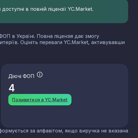
доступні в повній ліцензії YC.Market.
ФОП в Україні. Повна ліцензія дає змогу
итеріїв. Оцініть переваги YC.Market, активувавши
Діючі ФОП
4
Подивитися в YC.Market
формується за алфавітом, якщо виручка не вказана