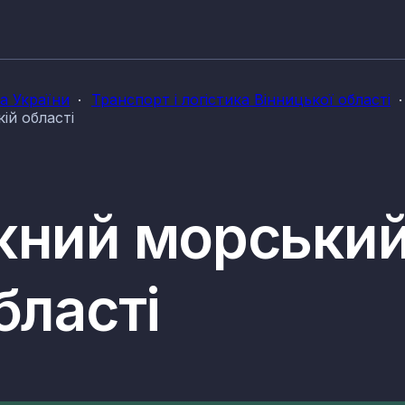
ка України
Транспорт і логістика Вінницької області
ій області
жний морський
бласті