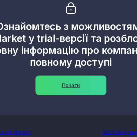
Ознайомтесь з можливостя
arket у trial-версії та розбл
овну інформацію про компані
повному доступі
Почати
ькій області
50.20 Вантажн