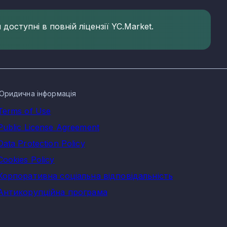
доступні в повній ліцензії YC.Market.
Юридична інформація
Terms of Use
Public License Agreement
Data Protection Policy
Cookies Policy
Корпоративна соціальна відповідальність
Антикорупційна програма