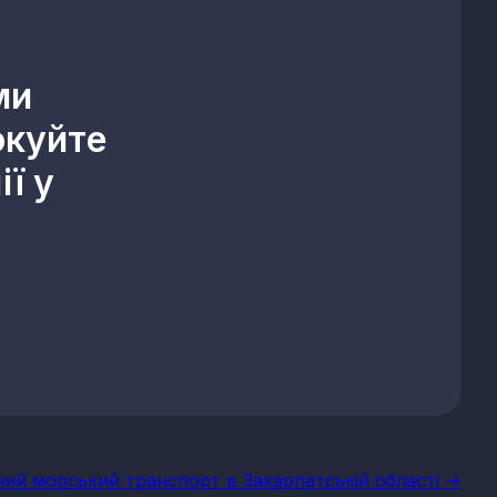
ми
окуйте
ї у
ий морський транспорт в Закарпатській області ->