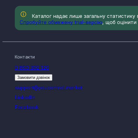
Каталог надає лише загальну статистику по
Спробуйте обмежену trial-версію
, щоб оцінити
Контакти
0 800 302 120
Замовити дзвінок
support@youcontrol.market
LinkedIn
Facebook