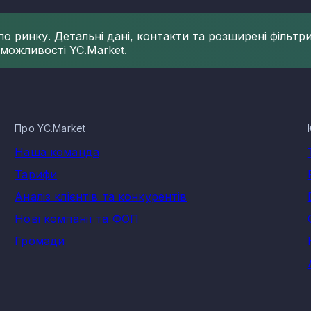
 ринку. Детальні дані, контакти та розширені фільтри 
 можливості YC.Market.
Про YC.Market
Наша команда
Тарифи
Аналіз клієнтів та конкурентів
Нові компанії та ФОП
Громади