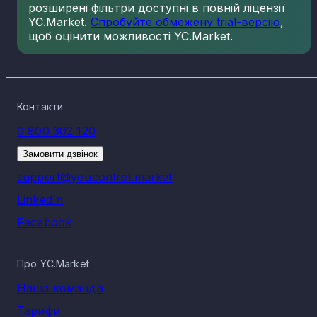
розширені фільтри доступні в повній ліцензії
YC.Market.
Спробуйте обмежену trial-версію
,
щоб оцінити можливості YC.Market.
Контакти
0 800 302 120
Замовити дзвінок
support@youcontrol.market
LinkedIn
Facebook
Про YC.Market
Наша команда
Тарифи