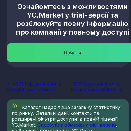
Ознайомтесь з можливостями
YC.Market у trial-версії та
розблокуйте повну інформацію
про компанії у повному доступі
Почати
<- 58.11 Видання книг в
58.11 Видання книг в
Чернігівській області
Рівненській області ->
Каталог надає лише загальну статистику
по ринку. Детальні дані, контакти та
розширені фільтри доступні в повній ліцензії
YC.Market.
Спробуйте обмежену trial-версію
,
щоб оцінити можливості YC.Market.