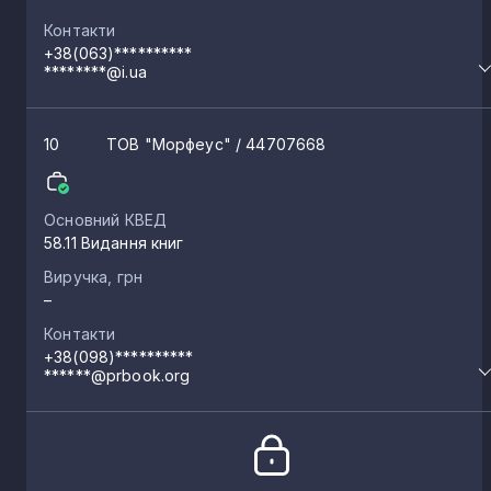
Контакти
+38(063)**********
********@i.ua
10
ТОВ "Морфеус"
/ 44707668
Основний КВЕД
58.11 Видання книг
Виручка, грн
–
Контакти
+38(098)**********
******@prbook.org