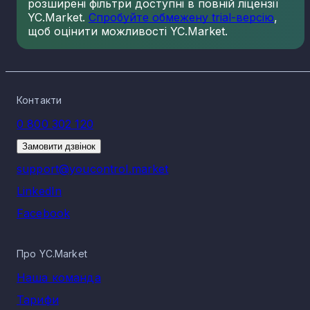
розширені фільтри доступні в повній ліцензії
YC.Market.
Спробуйте обмежену trial-версію
,
щоб оцінити можливості YC.Market.
Контакти
0 800 302 120
Замовити дзвінок
support@youcontrol.market
LinkedIn
Facebook
Про YC.Market
Наша команда
Тарифи