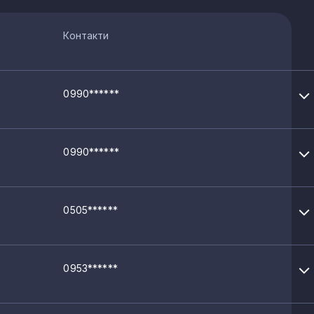
Контакти
0990******
0990******
0505******
0953******