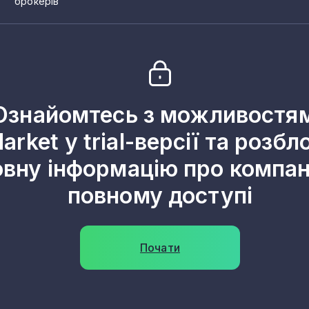
брокерів
Ознайомтесь з можливостя
arket у trial-версії та розбл
овну інформацію про компані
повному доступі
Почати