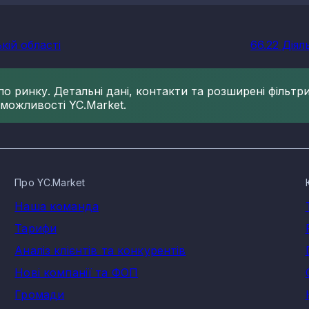
кій області
66.22 Діял
 ринку. Детальні дані, контакти та розширені фільтри 
 можливості YC.Market.
Про YC.Market
Наша команда
Тарифи
Аналіз клієнтів та конкурентів
Нові компанії та ФОП
Громади