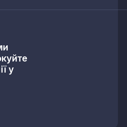
ми
окуйте
ї у