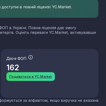
доступні в повній ліцензії YC.Market.
ФОП в Україні. Повна ліцензія дає змогу
итеріїв. Оцініть переваги YC.Market, активувавши
Діючі ФОП
162
Подивитися в YC.Market
формується за алфавітом, якщо виручка не вказана