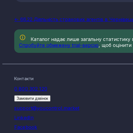
<- 66.22 Діяльність страхових агентів в Чернівець
Каталог надає лише загальну статистику по
Спробуйте обмежену trial-версію
, щоб оцінити
Контакти
0 800 302 120
Замовити дзвінок
support@youcontrol.market
LinkedIn
Facebook