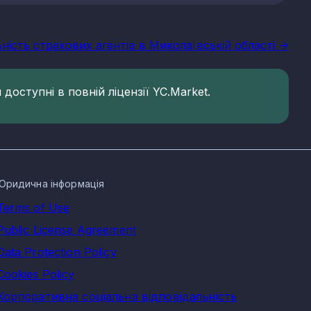
ьність страхових агентів в Миколаївській області ->
доступні в повній ліцензії YC.Market.
Юридична інформація
Terms of Use
Public License Agreement
Data Protection Policy
Cookies Policy
Корпоративна соціальна відповідальність