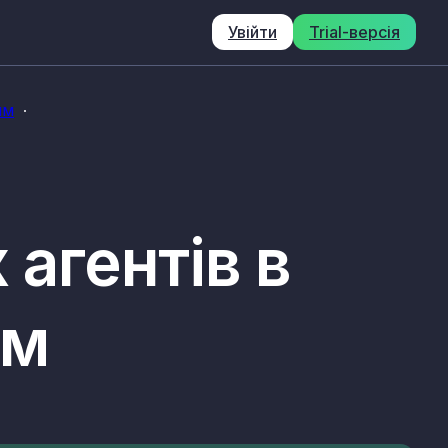
Увійти
Trial-версія
им
 агентів в
им