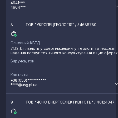
4941***
4904***
8
ТОВ "УКРСПЕЦГЕОЛОГІЯ"
/ 34688780
Основний КВЕД
71.12 Діяльність у сфері інжинірингу, геології та геодезії,
надання послуг технічного консультування в цих сферах
Виручка, грн
–
Контакти
+38(050)**********
****@usg.pl.ua
9
ТОВ "ЯСНО ЕНЕРГОЕФЕКТИВНІСТЬ"
/ 40124047