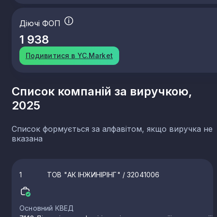
Діючі ФОП
1 938
Подивитися в YC.Market
Список компаній за виручкою,
2025
Список формується за алфавітом, якщо виручка не
вказана
1
ТОВ "АК ІНЖИНІРІНГ"
/ 32041006
Основний КВЕД