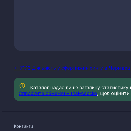
<- 71.12 Діяльність у сфері інжинірингу в Чернівец
Каталог надає лише загальну статистику по
Спробуйте обмежену trial-версію
, щоб оцінити
Контакти