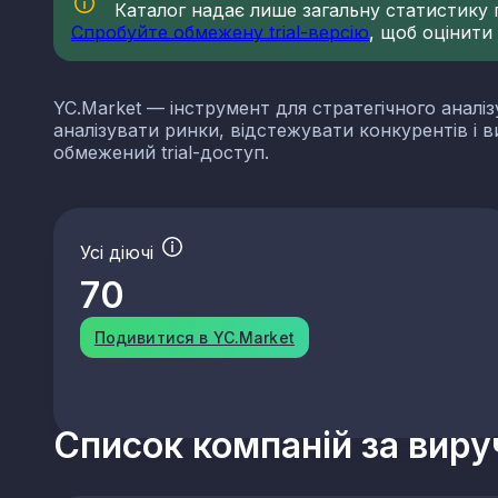
Каталог надає лише загальну статистику по
Спробуйте обмежену trial-версію
, щоб оцінити
YC.Market — інструмент для стратегічного аналіз
аналізувати ринки, відстежувати конкурентів і 
обмежений trial-доступ.
Усі діючі
70
Подивитися в YC.Market
Список компаній за вир