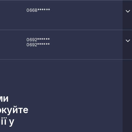
0668******
0692******
0692******
ми
окуйте
ї у