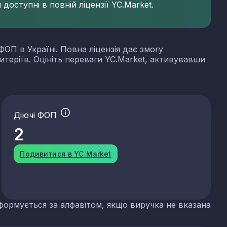
доступні в повній ліцензії YC.Market.
ФОП в Україні. Повна ліцензія дає змогу
итеріїв. Оцініть переваги YC.Market, активувавши
Діючі ФОП
2
Подивитися в YC.Market
формується за алфавітом, якщо виручка не вказана