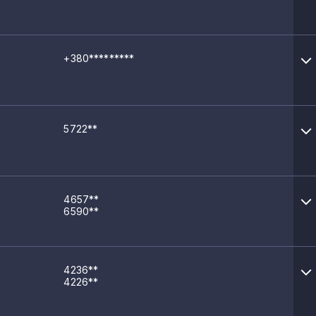
+380*********
5722**
4657**
6590**
4236**
4226**