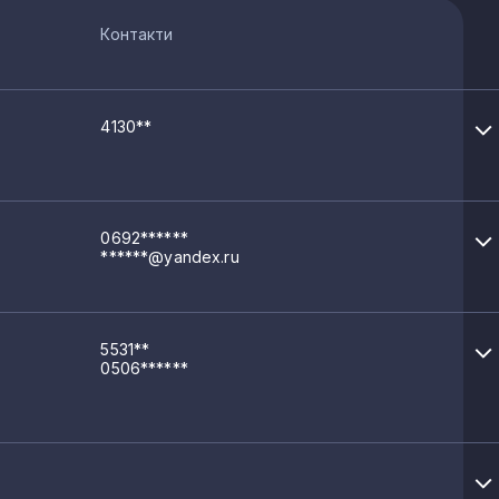
Контакти
4130**
0692******
******@yandex.ru
5531**
0506******