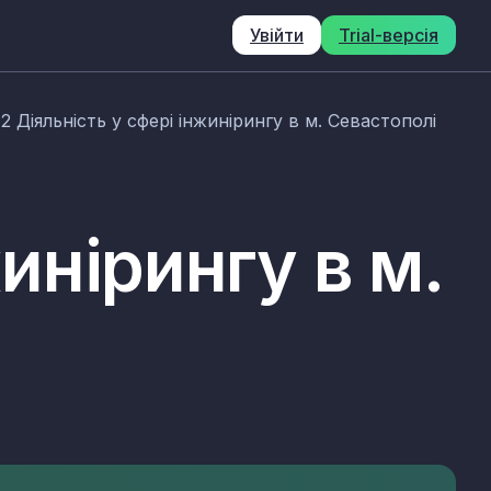
Увійти
Trial-версія
12 Діяльність у сфері інжинірингу в м. Севастополі
жинірингу в м.