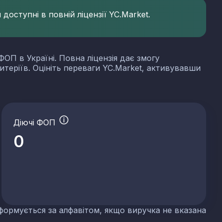
доступні в повній ліцензії YC.Market.
ФОП в Україні. Повна ліцензія дає змогу
итеріїв. Оцініть переваги YC.Market, активувавши
Діючі ФОП
0
формується за алфавітом, якщо виручка не вказана