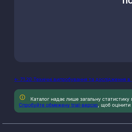
п
<- 71.20 Технічні випробування та дослідження в
Каталог надає лише загальну статистику по
Спробуйте обмежену trial-версію
, щоб оцінити