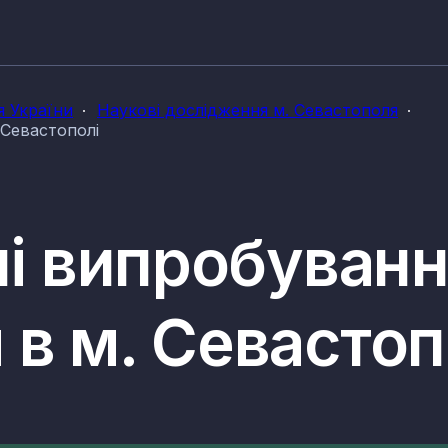
я України
Наукові дослідження м. Севастополя
 Севастополі
ні випробуванн
 в м. Севастоп