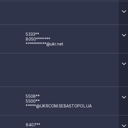
5333**
8050*******
**********@ukr.net
5508**
5500**
*****@UKRCOM.SEBASTOPOL.UA
9407**