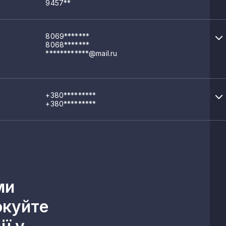
9457**
8069*******
8068*******
************@mail.ru
+380*********
+380*********
ми
окуйте