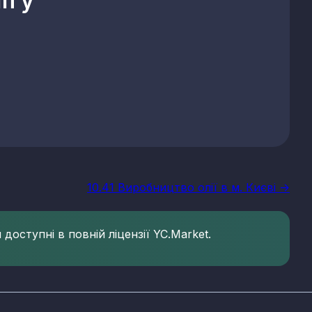
ї у
10.41 Виробництво олії в м. Києві ->
доступні в повній ліцензії YC.Market.