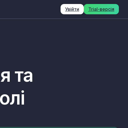
Увійти
Trial-версія
я та
олі