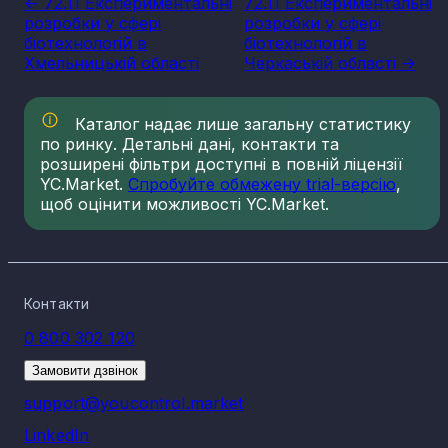
<- 72.11 Експериментальні
72.11 Експериментальні
розробки у сфері
розробки у сфері
біотехнологій в
біотехнологій в
Хмельницькій області
Черкаській області ->
Каталог надає лише загальну статистику
по ринку. Детальні дані, контакти та
розширені фільтри доступні в повній ліцензії
YC.Market.
Спробуйте обмежену trial-версію
,
щоб оцінити можливості YC.Market.
Контакти
0 800 302 120
Замовити дзвінок
support@youcontrol.market
LinkedIn