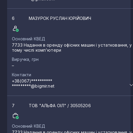
6
МАЗУРОК РУСЛАН ЮРІЙОВИЧ
Основний КВЕД
77.33 Надання в оренду офісних машин і устатковання, у
тому числі комп'ютери
Виручка, грн
–
Контакти
+38(067)**********
*********@bigmir.net
7
ТОВ "АЛЬФА ОІЛ"
/ 30505206
Основний КВЕД
77.33 Надання в оренду офісних машин і устатковання, у