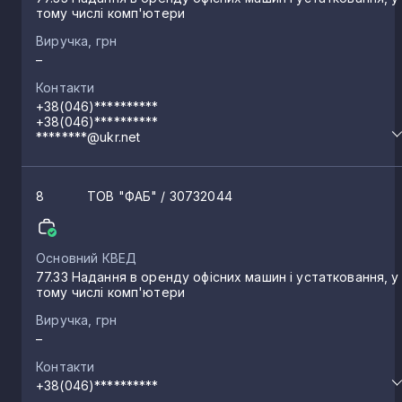
тому числі комп'ютери
Виручка, грн
–
Контакти
+38(046)**********
+38(046)**********
********@ukr.net
8
ТОВ "ФАБ"
/ 30732044
Основний КВЕД
77.33 Надання в оренду офісних машин і устатковання, у
тому числі комп'ютери
Виручка, грн
–
Контакти
+38(046)**********