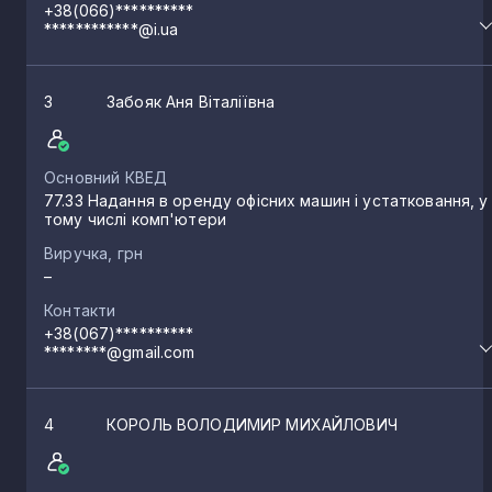
+38(066)**********
************@i.ua
3
Забояк Аня Віталіївна
Основний КВЕД
77.33 Надання в оренду офісних машин і устатковання, у
тому числі комп'ютери
Виручка, грн
–
Контакти
+38(067)**********
********@gmail.com
4
КОРОЛЬ ВОЛОДИМИР МИХАЙЛОВИЧ