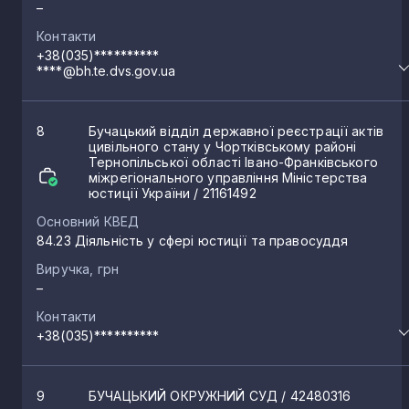
–
Контакти
+38(035)**********
****@bh.te.dvs.gov.ua
8
Бучацький відділ державної реєстрації актів
цивільного стану у Чортківському районі
Тернопільської області Івано-Франківського
міжрегіонального управління Міністерства
юстиції України
/ 21161492
Основний КВЕД
84.23 Діяльність у сфері юстиції та правосуддя
Виручка, грн
–
Контакти
+38(035)**********
9
БУЧАЦЬКИЙ ОКРУЖНИЙ СУД
/ 42480316