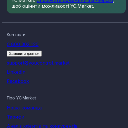
YC.Market.
Спробуйте обмежену trial-версію
,
щоб оцінити можливості YC.Market.
Контакти
0 800 302 120
Замовити дзвінок
support@youcontrol.market
LinkedIn
Facebook
Про YC.Market
Наша команда
Тарифи
Аналіз клієнтів та конкурентів