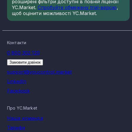
розширені фільтри доступні в повній ліцензії
YC.Market.
Спробуйте обмежену trial-версію
,
щоб оцінити можливості YC.Market.
Контакти
0 800 302 120
Замовити дзвінок
support@youcontrol.market
LinkedIn
Facebook
Про YC.Market
Наша команда
Тарифи