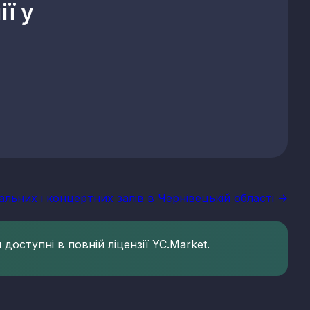
ї у
льних і концертних залів в Чернівецькій області ->
доступні в повній ліцензії YC.Market.