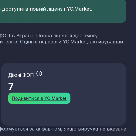
доступні в повній ліцензії YC.Market.
ФОП в Україні. Повна ліцензія дає змогу
итеріїв. Оцініть переваги YC.Market, активувавши
Діючі ФОП
7
Подивитися в YC.Market
формується за алфавітом, якщо виручка не вказана