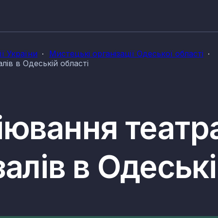
ії України
Мистецькі організації Одеської області
лів в Одеській області
іювання театра
алів в Одеські