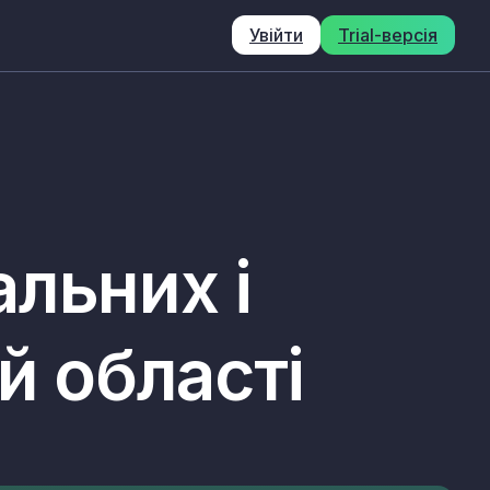
Увійти
Trial-версія
льних і
й області