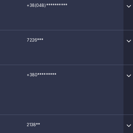
+38(048)**********
7226***
+380*********
2138**