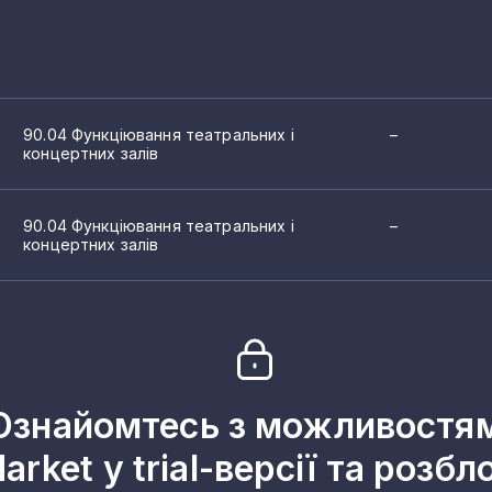
90.04 Функціювання театральних і
–
концертних залів
90.04 Функціювання театральних і
–
концертних залів
Ознайомтесь з можливостя
arket у trial-версії та розбл