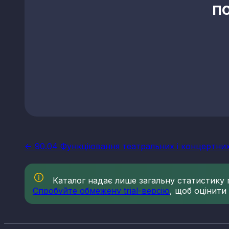
п
<- 90.04 Функціювання театральних і концертних 
Каталог надає лише загальну статистику по
Спробуйте обмежену trial-версію
, щоб оцінити