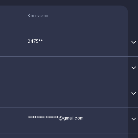
Контакти
2475**
**************@gmail.com