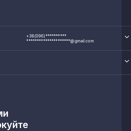
+38(096)**********
*********************@gmail.com
ми
окуйте