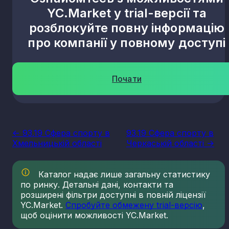
YC.Market у trial-версії та
розблокуйте повну інформацію
про компанії у повному доступі
Почати
<- 93.19 Сфера спорту в
93.19 Сфера спорту в
Хмельницькій області
Черкаській області ->
Каталог надає лише загальну статистику
по ринку. Детальні дані, контакти та
розширені фільтри доступні в повній ліцензії
YC.Market.
Спробуйте обмежену trial-версію
,
щоб оцінити можливості YC.Market.