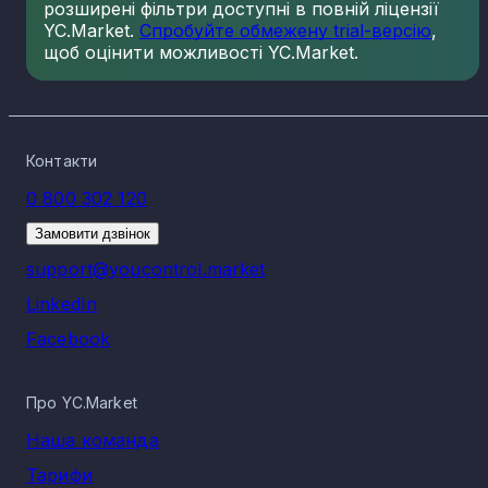
розширені фільтри доступні в повній ліцензії
YC.Market.
Спробуйте обмежену trial-версію
,
щоб оцінити можливості YC.Market.
Контакти
0 800 302 120
Замовити дзвінок
support@youcontrol.market
LinkedIn
Facebook
Про YC.Market
Наша команда
Тарифи